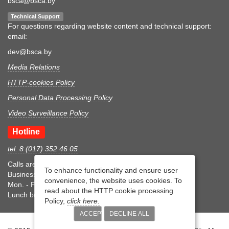
bsca@bsca.by
Technical Support
For questions regarding website content and technical support:
email:
dev@bsca.by
Media Relations
HTTP-cookies Policy
Personal Data Processing Policy
Video Surveillance Policy
Hotline
tel. 8 (017) 352 46 05
Calls are accepted during business hours
To enhance functionality and ensure user
Business hours
convenience, the website uses cookies. To
Mon. - Fri.: 8:30-17:15
read about the HTTP cookie processing
Lunch break 12:00-12:45
Policy,
click here.
ACCEPT
DECLINE ALL