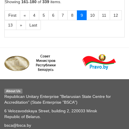
Showing
161-180
of
339
items.
First
«
4
5
6
7
8
9
10
11
12
13
»
Last
About Us
Republican Unitary Enterprise "Belarusian State Centre for
Accreditation" (State Enterprise "BSCA")
6 Velozavodskaya Street, building 2, 220033 Minsk
Republic of Belarus.
bsca@bsca.by