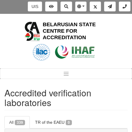
UIS
BELARUSIAN STATE
CENTRE FOR
ACCREDITATION
Accredited verification
laboratories
All
TR of the EAEU
339
0