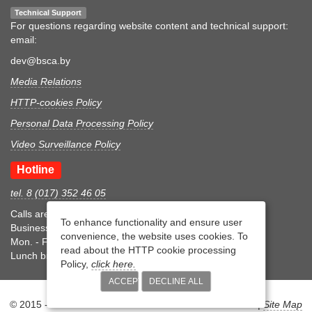
Technical Support
For questions regarding website content and technical support:
email:
dev@bsca.by
Media Relations
HTTP-cookies Policy
Personal Data Processing Policy
Video Surveillance Policy
Hotline
tel. 8 (017) 352 46 05
Calls are accepted during business hours
To enhance functionality and ensure user
Business hours
convenience, the website uses cookies. To
Mon. - Fri.: 8:30-17:15
read about the HTTP cookie processing
Lunch break 12:00-12:45
Policy,
click here.
ACCEPT
DECLINE ALL
© 2015 - 2026 Belarusian State Centre for Accreditation |
Site Map