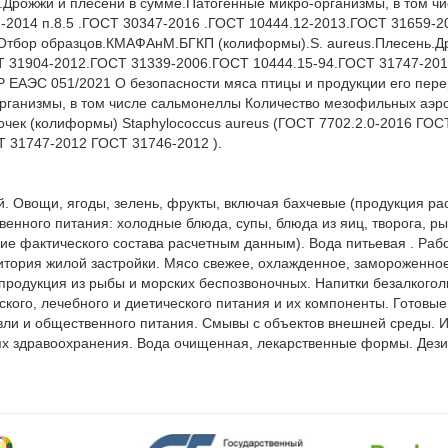
.Дрожжи и плесени в сумме.Патогенные микро-организмы, в том ч
-2014 п.8.5 .ГОСТ 30347-2016 .ГОСТ 10444.12-2013.ГОСТ 31659-20
тбор образцов.КМАФАнМ.БГКП (колиформы).S. aureus.Плесень.Дрож
Т 31904-2012.ГОСТ 31339-2006.ГОСТ 10444.15-94.ГОСТ 31747-201
 ЕАЭС 051/2021 О безопасности мяса птицы и продукции его перер
рганизмы, в том числе сальмонеллы Количество мезофильных аэро
чек (колиформы) Staphylococcus aureus (ГОСТ 7702.2.0-2016 ГОС
 31747-2012 ГОСТ 31746-2012 ).

 Овощи, ягоды, зелень, фрукты, включая бахчевые (продукция рас
ного питания: холодные блюда, супы, блюда из яиц, творога, рыбы,
ие фактического состава расчетным данным). Вода питьевая . Рабо
ория жилой застройки. Мясо свежее, охлажденное, замороженное,
продукция из рыбы и морских беспозвоночных. Напитки безалкоголь
ского, лечебного и диетического питания и их компоненты. Готовые
вли и общественного питания. Смывы с объектов внешней среды. И
ях здравоохранения. Вода очищенная, лекарственные формы. Дези