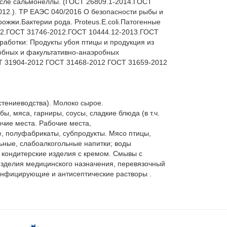
исле сальмонеллы. (ГОСТ 26809.1-2014.ГОСТ 
12.). ТР ЕАЭС 040/2016 О безопасности рыбы и 
жи.Бактерии рода. Proteus.E.coli.Патогенные 
2.ГОСТ 31746-2012.ГОСТ 10444.12-2013.ГОСТ 
аботки: Продукты убоя птицы и продукция из 
бных и факультативно-анаэробных 
Т 31904-2012 ГОСТ 31468-2012 ГОСТ 31659-2012 
тениеводства). Молоко сырое.

 мяса, гарниры, соусы, сладкие блюда (в т.ч. 
чие места. Рабочие места,

 полуфабрикаты, субпродукты. Мясо птицы, 
ные, слабоалкогольные напитки; воды 
 кондитерские изделия с кремом. Смывы с 
зделия медицинского назначения, перевязочный 
нфицирующие и антисептические растворы . 