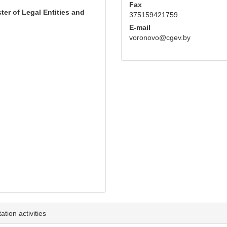
Fax
ter of Legal Entities and
375159421759
E-mail
voronovo@cgev.by
tion activities