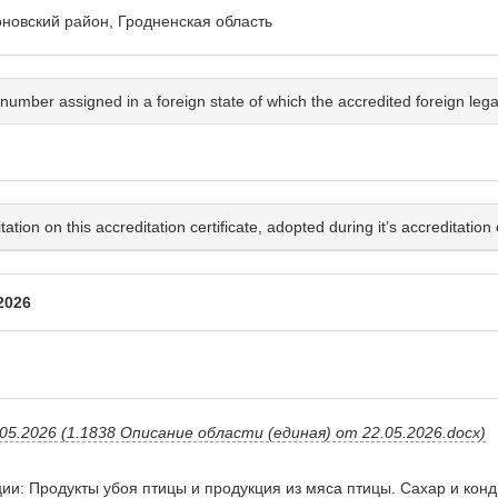
роновский район, Гродненская область
number assigned in a foreign state of which the accredited foreign legal 
ion on this accreditation certificate, adopted during it’s accreditation 
 2026
5.2026 (1.1838 Описание области (единая) от 22.05.2026.docx)
и: Продукты убоя птицы и продукция из мяса птицы. Сахар и конд