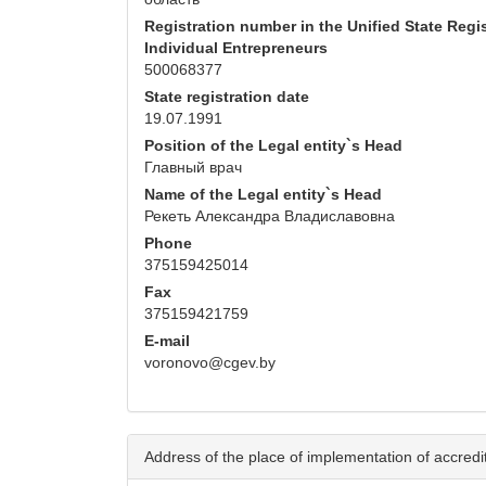
Registration number in the Unified State Regis
Individual Entrepreneurs
500068377
State registration date
19.07.1991
Position of the Legal entity`s Head
Главный врач
Name of the Legal entity`s Head
Рекеть Александра Владиславовна
Phone
375159425014
Fax
375159421759
E-mail
voronovo@cgev.by
Address of the place of implementation of accredita