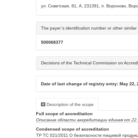
ул. Советская, 81, А, 231391, п. Вороново, Во
The payer’s identification number or other similar 
500068377
Decisions of the Technical Commission on Accreditat
Date of last change of registry entry: May 22,
Description of the scope
Full scope of accreditation
Описание области аккредитации единая от 22.0
Condensed scope of accreditation
ТР ТС 021/2011 О безопасности пищевой продукци