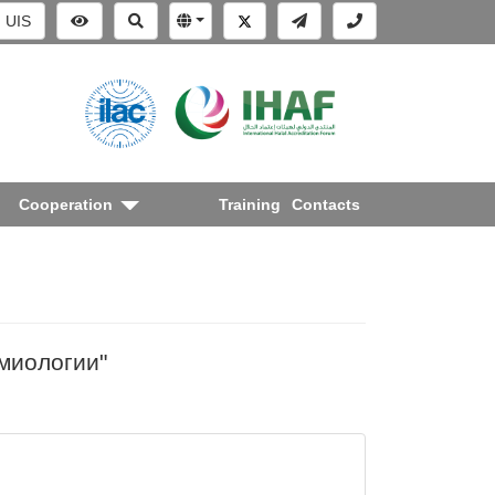
UIS
Cooperation
Training
Contacts
миологии"