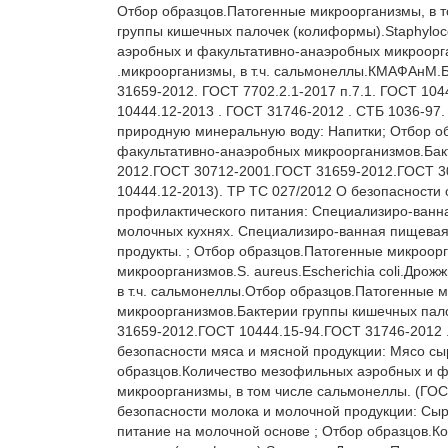
Отбор образцов.Патогенные микроорганизмы, в 
группы кишечных палочек (колиформы).Staphyloc
аэробных и факультативно-анаэробных микроорг
.микроорганизмы, в т.ч. сальмонеллы.КМАФАнМ.Б
31659-2012. ГОСТ 7702.2.1-2017 п.7.1. ГОСТ 104
10444.12-2013 . ГОСТ 31746-2012 . СТБ 1036-97.
природную минеральную воду: Напитки; Отбор о
факультативно-анаэробных микроорганизмов.Бак
2012.ГОСТ 30712-2001.ГОСТ 31659-2012.ГОСТ 307
10444.12-2013). ТР ТС 027/2012 О безопасности 
профилактического питания: Специализиро-ванная
молочных кухнях. Специализиро-ванная пищевая 
продукты. ; Отбор образцов.Патогенные микроор
микроорганизмов.S. aureus.Escherichia coli.Др
в т.ч. сальмонеллы.Отбор образцов.Патогенные 
микроорганизмов.Бактерии группы кишечных пало
31659-2012.ГОСТ 10444.15-94.ГОСТ 31746-2012 
безопасности мяса и мясной продукции: Мясо сыр
образцов.Количество мезофильных аэробных и ф
микроорганизмы, в том числе сальмонеллы. (ГОСТ
безопасности молока и молочной продукции: Сыро
питание на молочной основе ; Отбор образцов.К