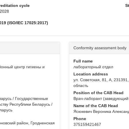
reditation cycle
S
 2028
019 (ISO/IEC 17025:2017)
Conformity assessment body
Full name
йонный центр гигиены и
лабораторный отдел
Location address
ул. Советская, 81, А, 23139
область
Position of the CAB Head
арусь / Государственные
Врач-лаборант (заведующий
ству Республики Беларусь /
Name of the CAB Head
ларусь
Ясюкевич Вероника Алексан
Phone
роновский район, Гродненская
375159421467