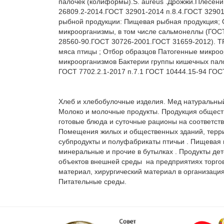
палочек (колиформы).S. aureus .Дрожжи.Плесени
26809.2-2014.ГОСТ 32901-2014 п.8.4.ГОСТ 32901
рыбной продукции: Пищевая рыбная продукция; О
микроорганизмы, в том числе сальмонеллы (ГОС
28560-90.ГОСТ 30726-2001.ГОСТ 31659-2012). ТР
мяса птицы ; Отбор образцов Патогенные микроо
микроорганизмов Бактерии группы кишечных пало
ГОСТ 7702.2.1-2017 п.7.1 ГОСТ 10444.15-94 ГОСТ
Хлеб и хлебобулочные изделия. Мед натуральный.
Молоко и молочные продукты. Продукция обществен
готовые блюда и суточные рационы на соответств
Помещения жилых и общественных зданий, террит
субпродукты и полуфабрикаты птичьи . Пищевая 
минеральные и прочие в бутылках . Продукты дет
объектов внешней среды  на предприятиях торго
материал, хирургический материал в организаци