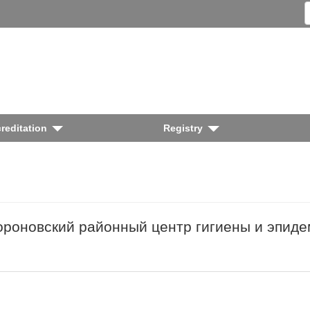
reditation
Registry
ороновский районный центр гигиены и эпиде