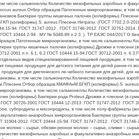
том числе сальмонеллы.Количество мезофильных аэробных и факул
occus aureus.Отбор образцов.Патогенные микроорганизмы, в том 
анизмов.Бактерии группы кишечных палочек (колиформы).Плесени.
ГКП (колиформы).S. aureus.Плесени.Нитраты. (ГОСТ 7702.2.0-201
44.15-94. ГОСТ 31747-2012 . ГОСТ 31746-2012. ГОСТ 32751-2014. 
 ГОСТ 10444.2-94 . МУ № 5048-89 п.2.3. ). ТР ЕАЭС 044/2017 О без
бразцов.Патогенные микроорганизмы, в том числе сальмонеллы.Ко
терии группы кишечных палочек (колиформы).Дрожжи и плесени.(
12-2001 п.п. 6.1, 6.2.ГОСТ 10444.15-94.ГОСТ 30712-2001 п. 6.3.Г
отдельных видов специализированной пищевой продукции, в том чис
 пищевая продукция для детского питания для детей ранне-го возр
продукция для диетического ле-чебного питания для детей, для не
ганизмы, в том числе сальмонеллы.Количество мезофильных аэроб
ожжи.Плесени.Отбор образцов.КМАФАнМ.БГКП (колиформы).S. aureu
микроорганизмы, в том числе сальмонеллы.Количество мезофильны
чек (колиформы).Бактерии рода Proteus.Дрожжи и плесени (в сум
.ГОСТ 30726-2001.ГОСТ 10444.12-2013 .ГОСТ 31747-2012 .ГОСТ 28
ое, субпродукты и мясопродукты, в том числе полу-фабрикаты (все
акультативно-анаэробных микроорганизмов.Бактерии группы кишеч
 31904-2012. ГОСТ 10444.15-94. ГОСТ 31747-2012 . ГОСТ 31746-20
е молоко – сырье, обезжи-ренное молоко – сырье, сливки – сырье,
оличество мезофильных аэробных и факультативно-анаэробных мик