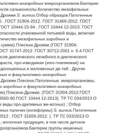
ьтативно-анаэробных микроорганизмов.Бактерии 
числе сальмонеллы.Количество мезофильных 
Дрожжи.S. aureus.Отбор образцов.Патогенные 
6 . ГОСТ 31904-2012. ГОСТ 31468-2012. ГОСТ 
ГОСТ 10444.15-94 . ГОСТ 10444.12-2013. ГОСТ 
опасности упакованной питьевой воды, включая 
личество мезофильных аэробных и 
в сумме).Плесени.Дрожжи (ГОСТ 31904-
ОСТ 31747-2012 .ГОСТ 30712-2001 п. 6.4.ГОСТ 
ле диетического лечебного и диетического 
аста, про-изводимая (изго-товляемая) на 
доношенных и маловесных де-тей . Другие 
ных и факультативно-анаэробных 
s.Дрожжи.Плесени.Патогенные .микроорганизмы, 
х аэробных и факультативно-анаэробных 
ме).Плесени.Дрожжи. (ГОСТ 31904-2012.ГОСТ 
560-90.ГОСТ 10444.12-2013). ТР ТС 034/2013 О 
 виды про-дуктивных жи-вотных) ; Отбор 
ных палочек (колиформы).S. aureus.Патогенные 
12 . ГОСТ 31659-2012. ). ТР ТС 033/2013 О 
 молочная продукция, в том числе детское 
роорганизмов.Бактерии группы кишечных 