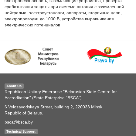
электробезопасность, заземляющие устройства, проверка 
срабатывания защиты при системе питания с заземленной 
нейтралью, электроустановки, аппараты, вторичные цепи, 
электропроводки до 1000 В, устройства выравнивания 
электрических потенциалов
About Us
Republican Unitary Enterprise "Belarusian State Centre for
Accreditation" (State Enterprise "BSCA")
6 Velozavodskaya Street, building 2, 220033 Minsk
Republic of Belarus.
bsca@bsca.by
Technical Support