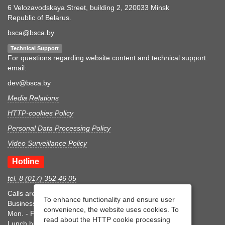
6 Velozavodskaya Street, building 2, 220033 Minsk
Republic of Belarus.
bsca@bsca.by
Technical Support
For questions regarding website content and technical support:
email:
dev@bsca.by
Media Relations
HTTP-cookies Policy
Personal Data Processing Policy
Video Surveillance Policy
Hotline
tel. 8 (017) 352 46 05
Calls are accepted during business hours
To enhance functionality and ensure user
Business hours
convenience, the website uses cookies. To
Mon. - Fri.: 8:30-17:15
read about the HTTP cookie processing
Lunch break 12:00-12:45