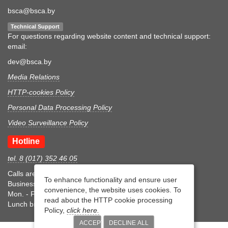
bsca@bsca.by
Technical Support
For questions regarding website content and technical support:
email:
dev@bsca.by
Media Relations
HTTP-cookies Policy
Personal Data Processing Policy
Video Surveillance Policy
Hotline
tel. 8 (017) 352 46 05
Calls are accepted during business hours
To enhance functionality and ensure user
Business hours
convenience, the website uses cookies. To
Mon. - Fri.: 8:30-17:15
read about the HTTP cookie processing
Lunch break 12:00-12:45
Policy,
click here.
ACCEPT
DECLINE ALL