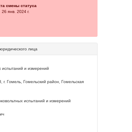
та смены статуса
26 янв. 2024 г.
 юридического лица
х испытаний и измерений
8, г. Гомель, Гомельский район, Гомельская
оковольтных испытаний и измерений
ич