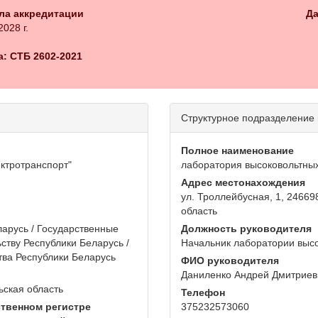
ла аккредитации
Да
2028 г.
: СТБ 2602-2021
Структурное подразделение
Полное наименование
ктротранспорт"
лаборатория высоковольтны
Адрес местонахождения
ул. Троллейбусная, 1, 24669
область
арусь / Государственные
Должность руководителя
ству Республики Беларусь /
Начальник лаборатории выс
ва Республики Беларусь
ФИО руководителя
Даниленко Андрей Дмитриев
ьская область
Телефон
твенном регистре
375232573060