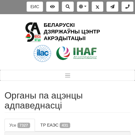
ЕИС
БЕЛАРУСКІ
ДЗЯРЖАЎНЫ ЦЭНТР
АКРЭДЫТАЦЫІ
Органы па ацэнцы
адпаведнасці
Усе
ТР ЕАЭС
7327
431