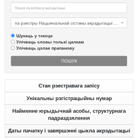
па рэестры Нацыянальнай сістэмы акрэдытацыі Рэспублікі Беларусь
Шукаць у тэксце
Улічваць словы толькі цалкам
Улічваць цэлае прапанову
ПОШУК
Стан рэестравага запісу
Унікальны рэгістрацыйны нумар
Найменне юрыдычнай асобы, структурнага
падраздзялення
Даты пачатку і завяршэнні цыкла акрэдытацыі