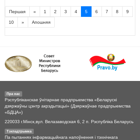
Першая
«
1
2
3
4
5
6
7
8
9
10
»
Апошняя
Пра нас
Рэспубліканскае ўнітарнае прадпрыемства «Беларускі
дзяржаўны цэнтр акрэдытацыі» (Дзяржаўнае прадпрыемства
«БДЦА»)
220033 г.Мінск,вул. Велазаводская 6, 2 п. Рэспубліка Беларусь
Тэхпадтрымка
Па пытаннях інфармацыйнага напоўнення і тэхнічнага