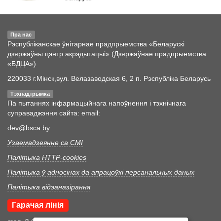
Пра нас
Рэспубліканскае ўнітарнае прадпрыемства «Беларускі
дзяржаўны цэнтр акрэдытацыі» (Дзяржаўнае прадпрыемства
«БДЦА»)
220033 г.Мінск,вул. Велазаводская 6, 2 п. Рэспубліка Беларусь
Тэхпадтрымка
Па пытаннях інфармацыйнага напоўнення і тэхнічнага
суправаджэння сайта: email:
dev@bsca.by
Узаемадзеянне са СМІ
Палітыка HTTP-cookies
Палітыка ў адносінах да апрацоўкі персанальных даных
Палітыка відэаназірання
Гарачая лінія