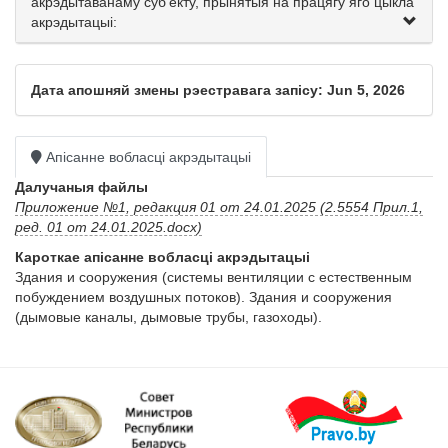
акрэдытаванаму суб'екту, прынятыя на працягу яго цыкла
акрэдытацыі:
Дата апошняй змены рэестравага запісу: Jun 5, 2026
Апісанне вобласці акрэдытацыі
Далучаныя файлы
Приложение №1, редакция 01 от 24.01.2025 (2.5554 Прил.1,
ред. 01 от 24.01.2025.docx)
Кароткае апісанне вобласці акрэдытацыі
Здания и сооружения (системы вентиляции с естественным 
побуждением воздушных потоков). Здания и сооружения 
(дымовые каналы, дымовые трубы, газоходы).