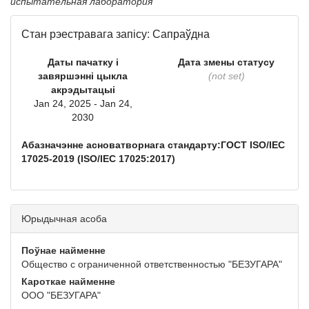
испытательная лаборатория
Стан рэестравага запісу: Сапраўдна
Даты пачатку і
Дата змены статусу
завяршэнні цыкла
(not set)
акрэдытацыі
Jan 24, 2025 - Jan 24,
2030
Абазначэнне асноватворнага стандарту:ГОСТ ISO/IEC
17025-2019 (ISO/IEC 17025:2017)
Юрыдычная асоба
Поўнае найменне
Общество с ограниченной ответственностью "БЕЗУГАРА"
Кароткае найменне
ООО "БЕЗУГАРА"