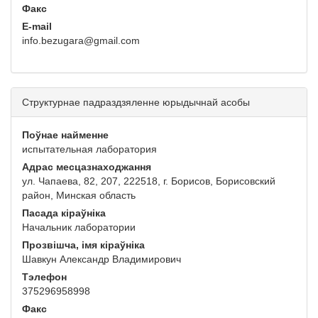
Факс
E-mail
info.bezugara@gmail.com
Структурнае падраздзяленне юрыдычнай асобы
Поўнае найменне
испытательная лаборатория
Адрас месцазнаходжання
ул. Чапаева, 82, 207, 222518, г. Борисов, Борисовский
район, Минская область
Пасада кіраўніка
Начальник лаборатории
Прозвішча, імя кіраўніка
Шавкун Александр Владимирович
Тэлефон
375296958998
Факс