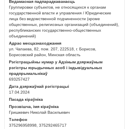
Ведамасная падпарадкаванасць
Группировки субъектов, не относящихся к органам
государственной власти и управления / Юридические
лица без ведомственной подчиненности (кроме
общественных, религиозных организаций (объединений),
республиканских государственно-общественных
объединений)
Адрас месцазнаходжання
ул. Чапаева, 82, пом. 207, 222518, г. Борисов,
Борисовский район, Минская область
Рэгістрацыйны нумар у Адзіным дзяржаўным
рэгістры юрыдычных асоб і індывідуальных
прадпрымальнікаў
693257427
Дата дзяржаўнай рэгістрацыі
17.04.2024
Пасада кіраўніка
Прозвішча, імя кіраўніка
Гришкевич Николай Васильевич
Тэлефон
375296958998, 375292465717