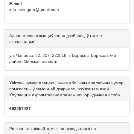
E-mail
info.bezugara@gmail.com
Адрас месца ажыццяўлення дзейнасці ў галіне
акрэдытацыі
ул. Чапаева, 82, 207, 222518, г. Борисов, Борисовский
район, Минская область
Уліковы нумар плацельшчыка або іншы аналагічны нумар,
прысвоены ў замежнай дзяржаве, рэзідэнтам якой
з’яўляецца акрэдытаваная замежная юрыдычная асоба
693257427
Рашэнні тэхнічнай камісіі па акрэдытацыі па