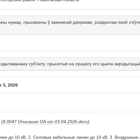
чны нумар, прысвоены ў замежнай дзяржаве, рэзідэнтам якой з’я
крэдытаванаму суб'екту, прынятыя на працягу яго цыкла акрэдытацыі
 3, 2026
(9.0047 Описание ОА от 03.04.2026.docx)
ем до 10 кВ, 2. Силовые кабельные линии до 10 кВ, 3. Воздушные