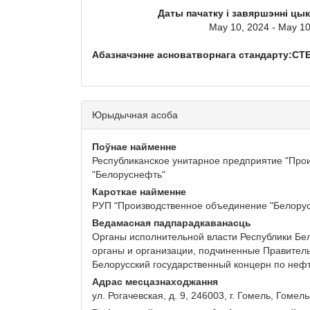
Даты пачатку і завяршэнні цы
May 10, 2024 - May 10
Абазначэнне асноватворнага стандарту:СТБ
Юрыдычная асоба
Поўнае найменне
Республиканское унитарное предприятие "Про
"Белоруснефть"
Кароткае найменне
РУП "Производственное объединение "Белору
Ведамасная падпарадкаванасць
Органы исполнительной власти Республики Бел
органы и организации, подчиненные Правитель
Белорусский государственный концерн по неф
Адрас месцазнаходжання
ул. Рогачевская, д. 9, 246003, г. Гомель, Гомел