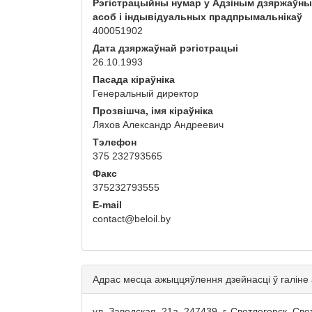
Рэгістрацыйны нумар у Адзіным дзяржаўн
асоб і індывідуальных прадпрымальнікаў
400051902
Дата дзяржаўнай рэгістрацыі
26.10.1993
Пасада кіраўніка
Генеральный директор
Прозвішча, імя кіраўніка
Ляхов Александр Андреевич
Тэлефон
375 232793565
Факс
375232793555
E-mail
contact@beloil.by
Адрас месца ажыццяўлення дзейнасці ў галіне
ул. Заводская, 21а, 247439, г. Светлогорск, Св