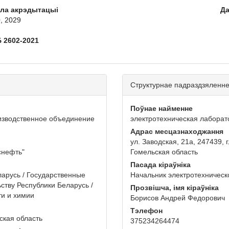
кла акрэдытацыі
Да
, 2029
 2602-2021
Структурнае падраздзяленн
Поўнае найменне
изводственное объединение
электротехническая лабора
Адрас месцазнаходжання
ул. Заводская, 21а, 247439, 
снефть"
Гомельская область
Пасада кіраўніка
арусь / Государственные
Начальник электротехническ
ству Республики Беларусь /
Прозвішча, імя кіраўніка
ти и химии
Борисов Андрей Федорович
Тэлефон
ьская область
375234264474