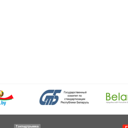
Тэхпадтрымка
Г