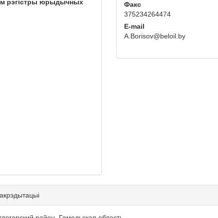
ым рэгістры юрыдычных
Факс
375234264474
E-mail
A.Borisov@beloil.by
 акрэдытацыі
етлогорский район, Гомельская область