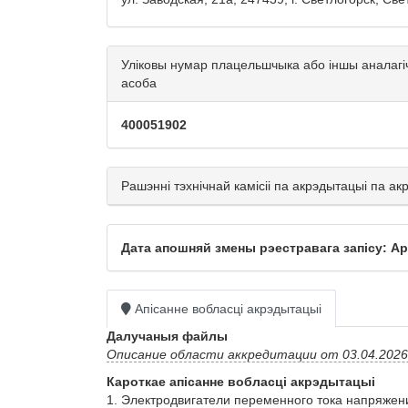
Уліковы нумар плацельшчыка або іншы аналагі
асоба
400051902
Рашэнні тэхнічнай камісіі па акрэдытацыі па а
Дата апошняй змены рэестравага запісу: Apr
Апісанне вобласці акрэдытацыі
Далучаныя файлы
Описание области аккредитации от 03.04.2026 
Кароткае апісанне вобласці акрэдытацыі
1. Электродвигатели переменного тока напряжени