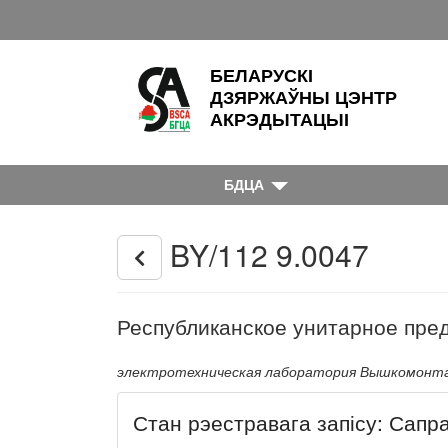
БЕЛАРУСКІ
ДЗЯРЖАЎНЫ ЦЭНТР
АКРЭДЫТАЦЫІ
БДЦА
BY/112 9.0047
Республиканское унитарное пре
электротехническая лаборатория Вышкомонта
Стан рэестравага запісу: Сапр