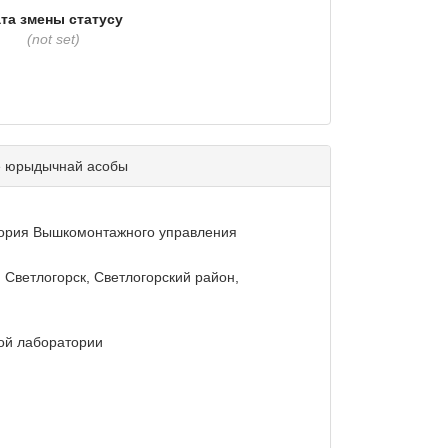
та змены статусу
(not set)
е юрыдычнай асобы
тория Вышкомонтажного управления
г. Светлогорск, Светлогорский район,
ой лаборатории