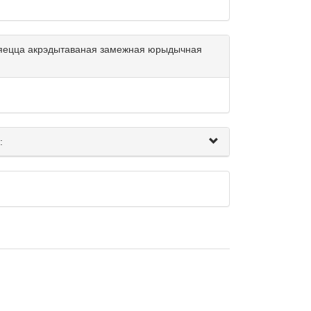
ўляецца акрэдытаваная замежная юрыдычная
: