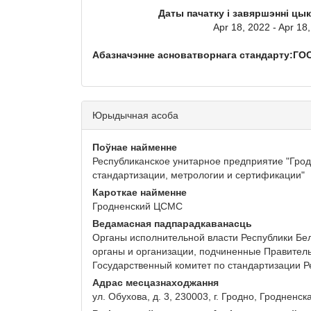
Даты пачатку і завяршэнні цы
Apr 18, 2022 - Apr 18
Абазначэнне асноватворнага стандарту:ГОСТ
Юрыдычная асоба
Поўнае найменне
Республиканское унитарное предприятие "Грод
стандартизации, метрологии и сертификации"
Кароткае найменне
Гродненский ЦСМС
Ведамасная падпарадкаванасць
Органы исполнительной власти Республики Бел
органы и организации, подчиненные Правитель
Государственный комитет по стандартизации Р
Адрас месцазнаходжання
ул. Обухова, д. 3, 230003, г. Гродно, Гродненск