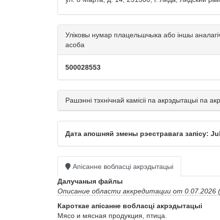
Уліковы нумар плацельшчыка або іншы аналагі
асоба
500028553
Рашэнні тэхнічнай камісіі па акрэдытацыі па а
Дата апошняй змены рэестравага запісу: Jul
Апісанне вобласці акрэдытацыі
Далучаныя файлы
Описание области аккредитации от 0.07.2026 (
Кароткае апісанне вобласці акрэдытацыі
Мясо и мясная продукция, птица.
