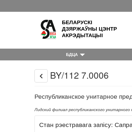
БЕЛАРУСКІ
ДЗЯРЖАЎНЫ ЦЭНТР
АКРЭДЫТАЦЫІ
БДЦА
BY/112 7.0006
Республиканское унитарное пред
Лидский филиал республиканского унитарного
Стан рэестравага запісу: Сапр