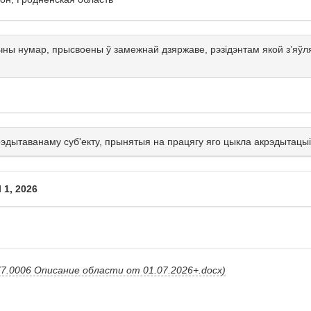
чны нумар, прысвоены ў замежнай дзяржаве, рэзідэнтам якой з’я
крэдытаванаму суб'екту, прынятыя на працягу яго цыкла акрэдытацыі
 1, 2026
7.0006 Описание области от 01.07.2026+.docx)