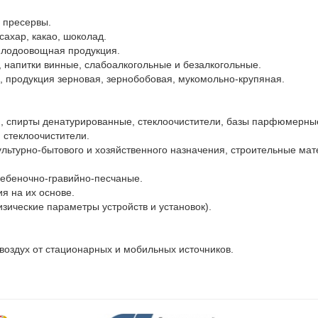
 пресервы.

ахар, какао, шоколад.

плодоовощная продукция.

 напитки винные, слабоалкогольные и безалкогольные.

 продукция зерновая, зернобобовая, мукомольно-крупяная.

 спирты денатурированные, стеклоочистители, базы парфюмерны
стеклоочистители.

льтурно-бытового и хозяйственного назначения, строительные мат
щебеночно-гравийно-песчаные.

 на их основе.

зические параметры устройств и установок).

здух от стационарных и мобильных источников.
