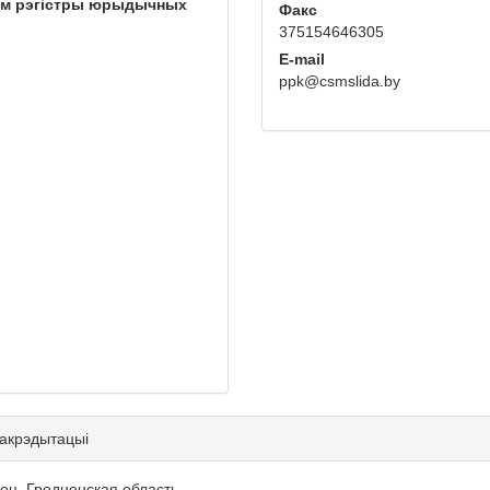
ым рэгістры юрыдычных
Факс
375154646305
E-mail
ppk@csmslida.by
 акрэдытацыі
айон, Гродненская область