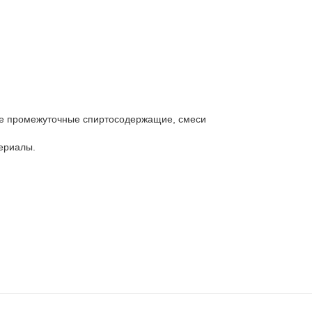
е промежуточные спиртосодержащие, смеси 
ериалы.
