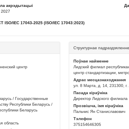
кла акрэдытацыі
Да
, 2027
 ISO/IEC 17043-2025 (ISO/IEC 17043:2023)
Структурнае падраздзяленн
Поўнае найменне
ненский центр
Лидский филиал республикан
центр стандартизации, метр
Адрас месцазнаходжання
ул. 8 Марта, д. 14, 231300, 
Пасада кіраўніка
арусь / Государственные
Директор Лидского филиала
ству Республики Беларусь /
Прозвішча, імя кіраўніка
еспублики Беларусь
Пальчис Ян Станиславович
Тэлефон
ая область
375154646305