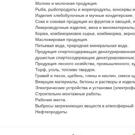
Молоко и молочная продукция.

Рыба, рыбопродукты и морепродукты, консервы и
Изделия хлебобулочные и мучные кондитерские, с
Соки и соковая продукция из фруктов и овощей, 
Ликероводочные изделия, вина и виноматериалы,
Корма, комбикормовое сырье, комбикорма, зерно,
Масложировая продукция.

Питьевая вода, природная минеральная вода.

Продукция спиртосодержащая денатурированная,
душистые спиртосодержащие денатурированные, 
Продукция лесного хозяйства, промышленного, ку
Торф, уголь, топливо твердое.

Гравий и песок, щебень, глины и каолин, смеси 
Вяжущие материалы, бетоны и растворы и изделия
Электрические устройства и установки (электрофи
Строительно-монтажные работы.

Рабочие места.

Выбросы загрязняющих веществ в атмосферный во