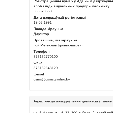
Рэгістрацыйны нумар у Адзіным дзяржаўн
асоб і індывідуальных прадпрымальнікаў
500028553
Дата дзяржаўнай рэгістрацыі
19.06.1991
Пасада кіраўніка
Директор
Прозвішча, імя кіраўніка
Гой Мечислав Брониславович
Тэлефон
375152770100
Факс
375152643129
E-mail
csms@csmsgrodno.by
Адрас месца ажыццяўлення дзейнасці ў галіне
ул. 8 Марта, д. 14, 231300, г. Лида, Лидский р