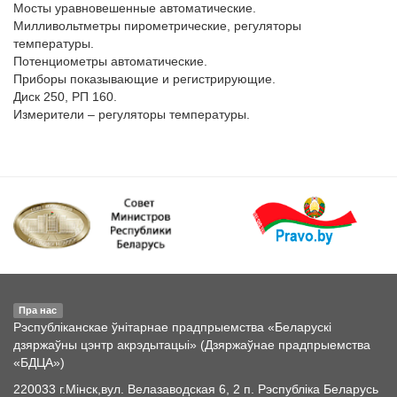
Мосты уравновешенные автоматические.

Милливольтметры пирометрические, регуляторы 
температуры.

Потенциометры автоматические. 

Приборы показывающие и регистрирующие.

Диск 250, РП 160.

Измерители – регуляторы температуры.

Пра нас
Рэспубліканскае ўнітарнае прадпрыемства «Беларускі
дзяржаўны цэнтр акрэдытацыі» (Дзяржаўнае прадпрыемства
«БДЦА»)
220033 г.Мінск,вул. Велазаводская 6, 2 п. Рэспубліка Беларусь