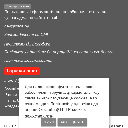
Тэхпадтрымка
Па пытаннях інфармацыйнага напоўнення і тэхнічнага
суправаджэння сайта: email:
dev@bsca.by
Узаемадзеянне са СМІ
Палітыка HTTP-cookies
Палітыка ў адносінах да апрацоўкі персанальных даных
Палітыка відэаназірання
Гарачая лінія
тэл. 8 (017) 352 46 05
Для паляпшэння функцыянальнасці і
Званкі прымаюцца ў працоўны час
забеспячэння зручнасці карыстальнікаў
Рэжым працоўнага часу
сайта выкарыстоўваюцца cookies. Каб
пн-пт.: 8:30-17:15
азнаёміцца з Палітыкай у адносінах да
Абедзенны перапынак 12:00-12:45
апрацоўкі файлаў HTTP-cookies,
націсніце тут.
ПРЫНЯЦЬ
АДХІЛІЦЬ УСЕ
© 2015 - 2026 Беларускi дзяржаўны цэнтр акрэдытацыi |
Карта