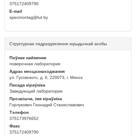
375172409790
E-mail
specmontag@tut.by
Структурнае падраздзяленне юрыдычнай асобы
Поўнае найменне
поверочная лаборатория
Адрас месцазнаходжання
ул. Гусовского, д. 6, 220073, г. Минск
Пасада кіраўніка
Заведующий лаборатории
Прозвішча, імя кіраўніка
Горлукович Геннадий Станиславович
Тэлефон
375173976652
Факс
375172409790