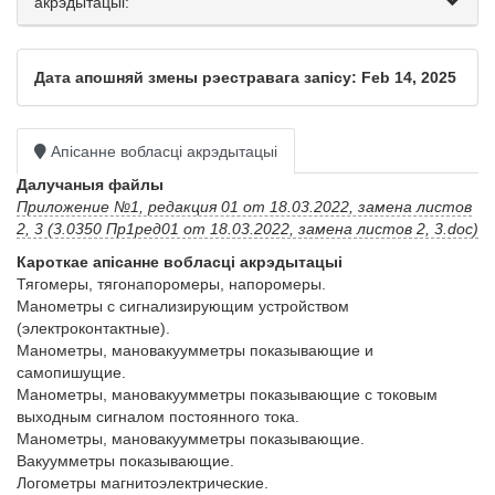
акрэдытацыі:
Дата апошняй змены рэестравага запісу: Feb 14, 2025
Апісанне вобласці акрэдытацыі
Далучаныя файлы
Приложение №1, редакция 01 от 18.03.2022, замена листов
2, 3 (3.0350 Пр1ред01 от 18.03.2022, замена листов 2, 3.doc)
Кароткае апісанне вобласці акрэдытацыі
Тягомеры, тягонапоромеры, напоромеры.

Манометры с сигнализирующим устройством 
(электроконтактные).

Манометры, мановакуумметры показывающие и 
самопишущие.

Манометры, мановакуумметры показывающие с токовым 
выходным сигналом постоянного тока.

Манометры, мановакуумметры показывающие.

Вакуумметры показывающие.

Логометры магнитоэлектрические.
