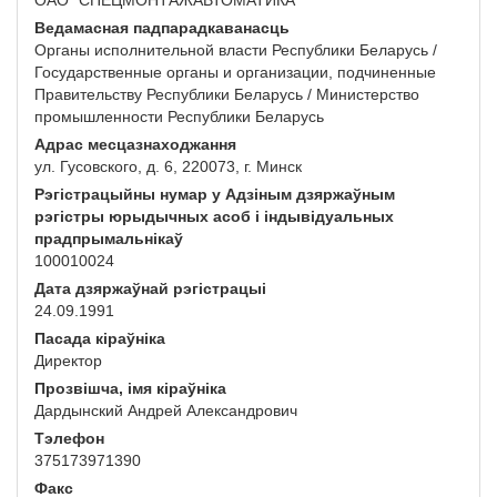
ОАО "СПЕЦМОНТАЖАВТОМАТИКА"
Ведамасная падпарадкаванасць
Органы исполнительной власти Республики Беларусь /
Государственные органы и организации, подчиненные
Правительству Республики Беларусь / Министерство
промышленности Республики Беларусь
Адрас месцазнаходжання
ул. Гусовского, д. 6, 220073, г. Минск
Рэгістрацыйны нумар у Адзіным дзяржаўным
рэгістры юрыдычных асоб і індывідуальных
прадпрымальнікаў
100010024
Дата дзяржаўнай рэгістрацыі
24.09.1991
Пасада кіраўніка
Директор
Прозвішча, імя кіраўніка
Дардынский Андрей Александрович
Тэлефон
375173971390
Факс