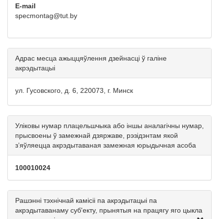
E-mail
specmontag@tut.by
Адрас месца ажыццяўлення дзейнасці ў галіне
акрэдытацыі
ул. Гусовского, д. 6, 220073, г. Минск
Уліковы нумар плацельшчыка або іншы аналагічны нумар,
прысвоены ў замежнай дзяржаве, рэзідэнтам якой
з’яўляецца акрэдытаваная замежная юрыдычная асоба
100010024
Рашэнні тэхнічнай камісіі па акрэдытацыі па
акрэдытаванаму суб'екту, прынятыя на працягу яго цыкла