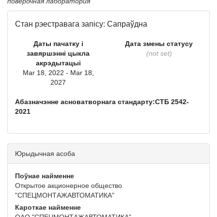
поверочная лаборатория
Стан рэестравага запісу: Сапраўдна
Даты пачатку і
Дата змены статусу
завяршэнні цыкла
(not set)
акрэдытацыі
Mar 18, 2022 - Mar 18,
2027
Абазначэнне асноватворнага стандарту:СТБ 2542-
2021
Юрыдычная асоба
Поўнае найменне
Открытое акционерное общество
"СПЕЦМОНТАЖАВТОМАТИКА"
Кароткае найменне