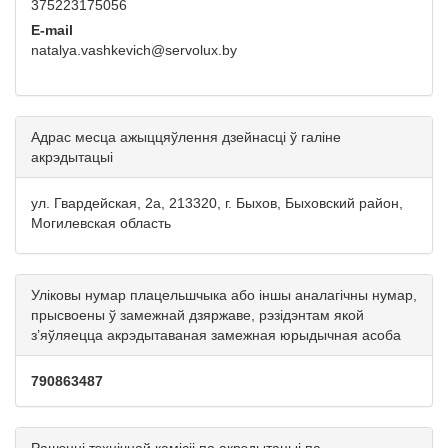
375223175056
E-mail
natalya.vashkevich@servolux.by
Адрас месца ажыццяўлення дзейнасці ў галіне
акрэдытацыі
ул. Гвардейская, 2а, 213320, г. Быхов, Быховский район,
Могилевская область
Уліковы нумар плацельшчыка або іншы аналагічны нумар,
прысвоены ў замежнай дзяржаве, рэзідэнтам якой
з’яўляецца акрэдытаваная замежная юрыдычная асоба
790863487