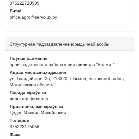
375222720999
E-mail
office.agro@servolux.by
Структурнае падраздзяленне юрыдычнай асобы
Поўнае найменне
производственная лаборатория филиала "Белмит"
Адрас месцазнаходжання
ул. Гвардейская, 2а, 213320, г. Быхов, Быховский район,
Могилевская область
Пасада кіраўніка
директор филиала
Прозвішча, імя кіраўніка
Цодов Михаил Михайлович
Тэлефон
375223175056
Факс