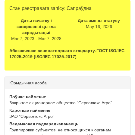
Стан рэестравага запісу: Сапраўдна
Даты пачатку і
Дата змены статусу
завяршэнні цыкла
May 16, 2026
акрэдытацыі
Mar 7, 2023 - Mar 7, 2028
Абазначэнне асноватворнага стандарту:ГОСТ ISO/IEC
17025-2019 (ISO/IEC 17025:2017)
Юрыдычная асоба
Поўнае найменне
Закрытое акционерное общество "Серволюкс Агро"
Кароткае найменне
ЗАО "Серволюкс Агро"
Ведамасная падпарадкаванасць
Группировки субъектов, не относящихся к органам