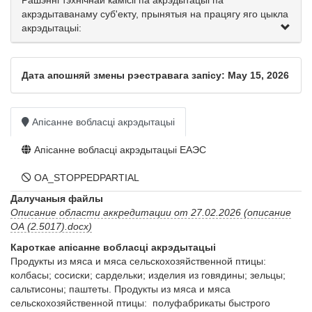
Рашэнні тэхнічнай камісіі па акрэдытацыі па
акрэдытаванаму суб'екту, прынятыя на працягу яго цыкла
акрэдытацыі:
Дата апошняй змены рэестравага запісу: May 15, 2026
Апісанне вобласці акрэдытацыі
Апісанне вобласці акрэдытацыі ЕАЭС
OA_STOPPEDPARTIAL
Далучаныя файлы
Описание области аккредитации от 27.02.2026 (описание
ОА (2.5017).docx)
Кароткае апісанне вобласці акрэдытацыі
Продукты из мяса и мяса сельскохозяйственной птицы: 
колбасы; сосиски; сардельки; изделия из говядины; зельцы; 
сальтисоны; паштеты. Продукты из мяса и мяса 
сельскохозяйственной птицы:  полуфабрикаты быстрого 