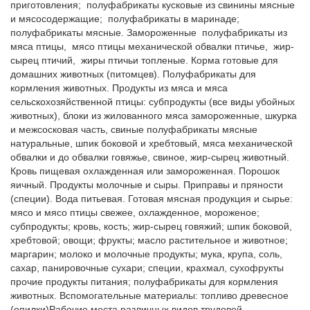
приготовления;  полуфабрикаты кусковые из свинины мясные 
и мясосодержащие;  полуфабрикаты в маринаде;  
полуфабрикаты мясные. Замороженные  полуфабрикаты из 
мяса птицы,  мясо птицы механической обвалки птичье,  жир-
сырец птичий,  жиры птичьи топленые. Корма готовые для 
домашних животных (питомцев). Полуфабрикаты для 
кормления животных. Продукты из мяса и мяса 
сельскохозяйственной птицы: субпродукты (все виды убойных 
животных), блоки из жилованного мяса замороженные, шкурка 
и межсосковая часть, свиные полуфабрикаты мясные 
натуральные, шпик боковой и хребтовый, мяса механической 
обвалки и до обвалки говяжье, свиное, жир-сырец животный. 
Кровь пищевая охлажденная или замороженная. Порошок 
яичный. Продукты молочные и сыры. Приправы и пряности 
(специи). Вода питьевая. Готовая мясная продукция и сырье: 
мясо и мясо птицы свежее, охлажденное, мороженое; 
субпродукты; кровь, кость; жир-сырец говяжий; шпик боковой, 
хребтовой; овощи; фрукты; масло растительное и животное; 
маргарин; молоко и молочные продукты; мука, крупа, соль, 
сахар, панировочные сухари; специи, крахмал, сухофрукты 
прочие продукты питания; полуфабрикаты для кормления 
животных. Вспомогательные материалы: топливо древесное 
(опилки)Рабочие места различных видов трудовой 