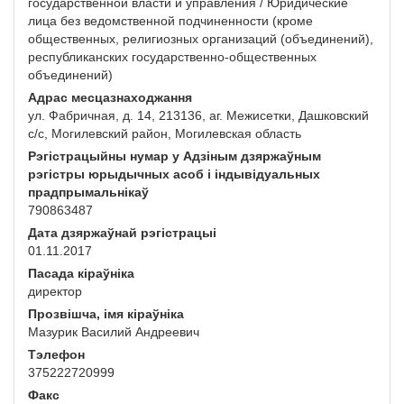
государственной власти и управления / Юридические
лица без ведомственной подчиненности (кроме
общественных, религиозных организаций (объединений),
республиканских государственно-общественных
объединений)
Адрас месцазнаходжання
ул. Фабричная, д. 14, 213136, аг. Межисетки, Дашковский
с/с, Могилевский район, Могилевская область
Рэгістрацыйны нумар у Адзіным дзяржаўным
рэгістры юрыдычных асоб і індывідуальных
прадпрымальнікаў
790863487
Дата дзяржаўнай рэгістрацыі
01.11.2017
Пасада кіраўніка
директор
Прозвішча, імя кіраўніка
Мазурик Василий Андреевич
Тэлефон
375222720999
Факс