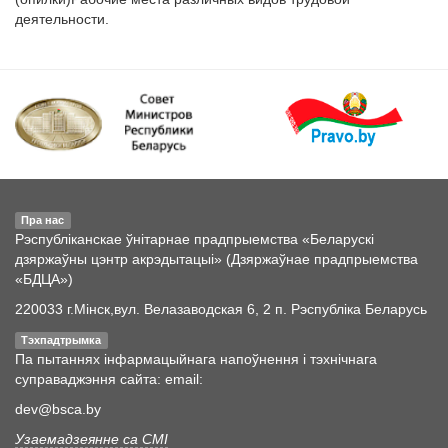
Пра нас
Рэспубліканскае ўнітарнае прадпрыемства «Беларускі
дзяржаўны цэнтр акрэдытацыі» (Дзяржаўнае прадпрыемства
«БДЦА»)
220033 г.Мінск,вул. Велазаводская 6, 2 п. Рэспубліка Беларусь
Тэхпадтрымка
Па пытаннях інфармацыйнага напоўнення і тэхнічнага
суправаджэння сайта: email:
dev@bsca.by
Узаемадзеянне са СМІ