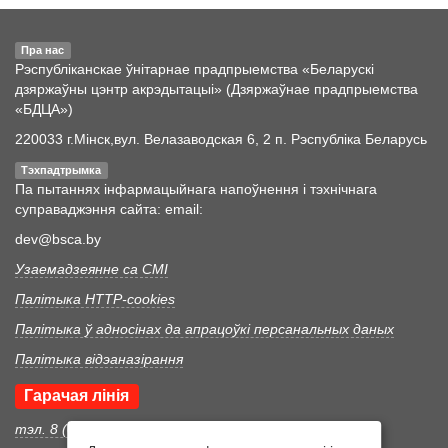
Пра нас
Рэспубліканскае ўнітарнае прадпрыемства «Беларускі
дзяржаўны цэнтр акрэдытацыі» (Дзяржаўнае прадпрыемства
«БДЦА»)
220033 г.Мінск,вул. Велазаводская 6, 2 п. Рэспубліка Беларусь
Тэхпадтрымка
Па пытаннях інфармацыйнага напоўнення і тэхнічнага
суправаджэння сайта: email:
dev@bsca.by
Узаемадзеянне са СМІ
Палітыка HTTP-cookies
Палітыка ў адносінах да апрацоўкі персанальных даных
Палітыка відэаназірання
Гарачая лінія
тэл. 8 (017) 352 46 05