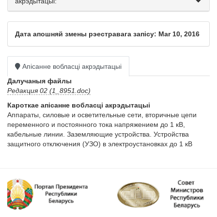
акрэдытацыі:
Дата апошняй змены рэестравага запісу: Mar 10, 2016
Апісанне вобласці акрэдытацыі
Далучаныя файлы
Редакция 02 (1_8951.doc)
Кароткае апісанне вобласці акрэдытацыі
Аппараты, силовые и осветительные сети, вторичные цепи 
переменного и постоянного тока напряжением до 1 кВ, 
кабельные линии. Заземляющие устройства. Устройства 
защитного отключения (УЗО) в электроустановках до 1 кВ