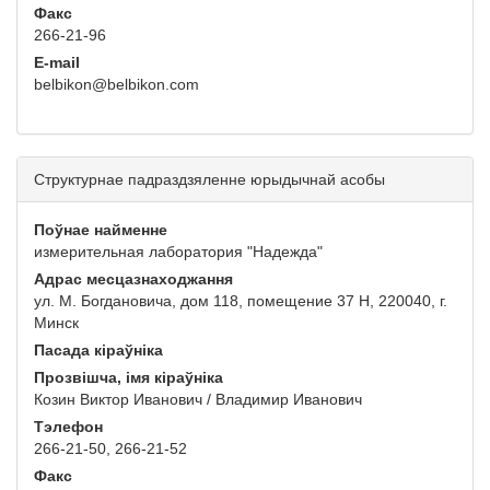
Факс
266-21-96
E-mail
belbikon@belbikon.com
Структурнае падраздзяленне юрыдычнай асобы
Поўнае найменне
измерительная лаборатория "Надежда"
Адрас месцазнаходжання
ул. М. Богдановича, дом 118, помещение 37 Н, 220040, г.
Минск
Пасада кіраўніка
Прозвішча, імя кіраўніка
Козин Виктор Иванович / Владимир Иванович
Тэлефон
266-21-50, 266-21-52
Факс