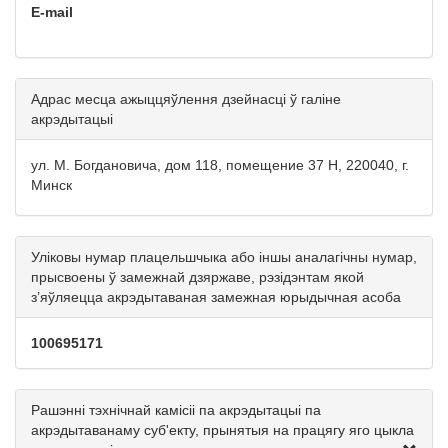
E-mail
Адрас месца ажыццяўлення дзейнасці ў галіне
акрэдытацыі
ул. М. Богдановича, дом 118, помещение 37 Н, 220040, г.
Минск
Уліковы нумар плацельшчыка або іншы аналагічны нумар,
прысвоены ў замежнай дзяржаве, рэзідэнтам якой
з’яўляецца акрэдытаваная замежная юрыдычная асоба
100695171
Рашэнні тэхнічнай камісіі па акрэдытацыі па
акрэдытаванаму суб'екту, прынятыя на працягу яго цыкла