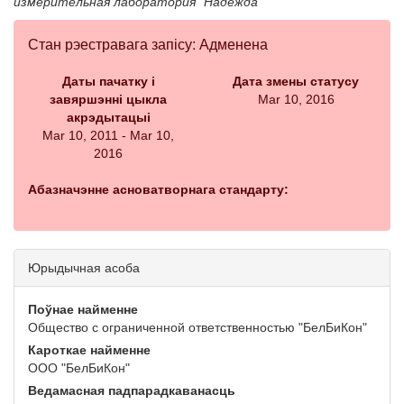
измерительная лаборатория "Надежда"
Стан рэестравага запісу: Адменена
Даты пачатку і
Дата змены статусу
завяршэнні цыкла
Mar 10, 2016
акрэдытацыі
Mar 10, 2011 - Mar 10,
2016
Абазначэнне асноватворнага стандарту:
Юрыдычная асоба
Поўнае найменне
Общество с ограниченной ответственностью "БелБиКон"
Кароткае найменне
ООО "БелБиКон"
Ведамасная падпарадкаванасць