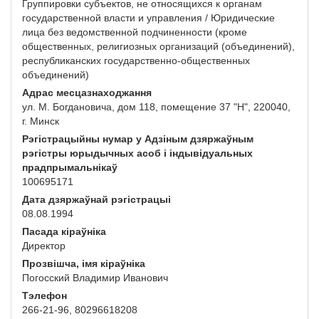
Группировки субъектов, не относящихся к органам
государственной власти и управления / Юридические
лица без ведомственной подчиненности (кроме
общественных, религиозных организаций (объединений),
республиканских государственно-общественных
объединений)
Адрас месцазнаходжання
ул. М. Богдановича, дом 118, помещение 37 "Н", 220040,
г. Минск
Рэгістрацыйны нумар у Адзіным дзяржаўным
рэгістры юрыдычных асоб і індывідуальных
прадпрымальнікаў
100695171
Дата дзяржаўнай рэгістрацыі
08.08.1994
Пасада кіраўніка
Директор
Прозвішча, імя кіраўніка
Погосский Владимир Иванович
Тэлефон
266-21-96, 80296618208