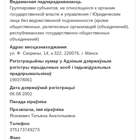
Ведамасная падпарадкаванасць
Группировки субъектов, не относящихся к органам
государственной власти и управления / Юридические
лица без ведомственной подчиненности (кроме
общественных, религиозных организаций (объединений),
республиканских государственно-общественных
объединений)
Адрас месцазнаходжання
ул. Ф. Скорины, 14, к.322, 220076, г. Минск
Рэгістрацыйны нумар у Адзіным дзяржаўным
рэгістры юрыдычных асоб і індывідуальных
прадпрымальнікаў
190378061
Дата дзяржаўнай рэгістрацыі
06.08.2002
Пасада кіраўніка
Прозвішча, імя кіраўніка
Ясюкевич Татьяна Анатольевна
Тэлефон
375173749273
Факс