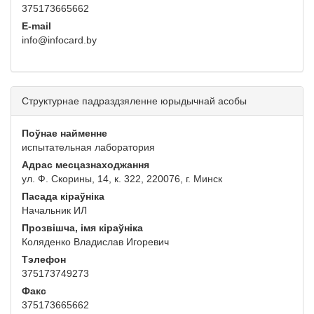
375173665662
E-mail
info@infocard.by
Структурнае падраздзяленне юрыдычнай асобы
Поўнае найменне
испытательная лаборатория
Адрас месцазнаходжання
ул. Ф. Скорины, 14, к. 322, 220076, г. Минск
Пасада кіраўніка
Начальник ИЛ
Прозвішча, імя кіраўніка
Коляденко Владислав Игоревич
Тэлефон
375173749273
Факс
375173665662