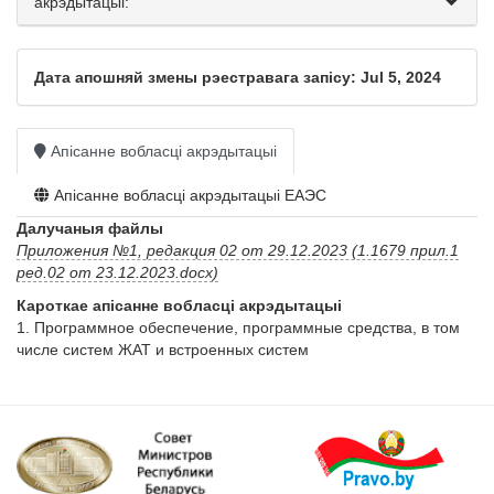
акрэдытацыі:
Дата апошняй змены рэестравага запісу: Jul 5, 2024
Апісанне вобласці акрэдытацыі
Апісанне вобласці акрэдытацыі ЕАЭС
Далучаныя файлы
Приложения №1, редакция 02 от 29.12.2023 (1.1679 прил.1
ред.02 от 23.12.2023.docx)
Кароткае апісанне вобласці акрэдытацыі
1. Программное обеспечение, программные средства, в том 
числе систем ЖАТ и встроенных систем 