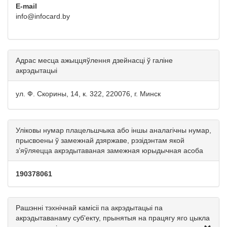
E-mail
info@infocard.by
Адрас месца ажыццяўлення дзейнасці ў галіне
акрэдытацыі
ул. Ф. Скорины, 14, к. 322, 220076, г. Минск
Уліковы нумар плацельшчыка або іншы аналагічны нумар,
прысвоены ў замежнай дзяржаве, рэзідэнтам якой
з’яўляецца акрэдытаваная замежная юрыдычная асоба
190378061
Рашэнні тэхнічнай камісіі па акрэдытацыі па
акрэдытаванаму суб'екту, прынятыя на працягу яго цыкла