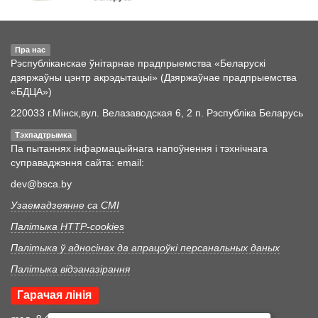
Пра нас
Рэспубліканскае ўнітарнае прадпрыемства «Беларускі
дзяржаўны цэнтр акрэдытацыі» (Дзяржаўнае прадпрыемства
«БДЦА»)
220033 г.Мінск,вул. Велазаводская 6, 2 п. Рэспубліка Беларусь
Тэхпадтрымка
Па пытаннях інфармацыйнага напоўнення і тэхнічнага
суправаджэння сайта: email:
dev@bsca.by
Узаемадзеянне са СМІ
Палітыка HTTP-cookies
Палітыка ў адносінах да апрацоўкі персанальных даных
Палітыка відэаназірання
Гарачая лінія