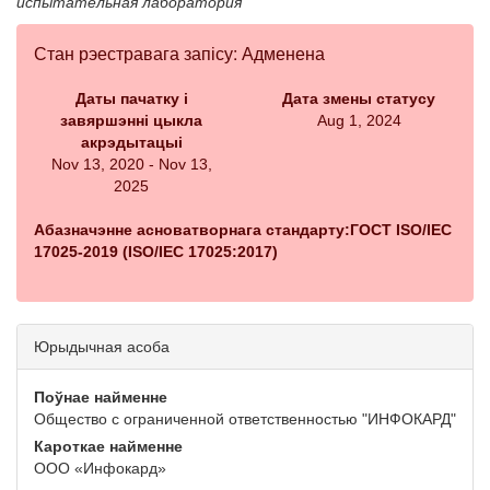
испытательная лаборатория
Стан рэестравага запісу: Адменена
Даты пачатку і
Дата змены статусу
завяршэнні цыкла
Aug 1, 2024
акрэдытацыі
Nov 13, 2020 - Nov 13,
2025
Абазначэнне асноватворнага стандарту:ГОСТ ISO/IEC
17025-2019 (ISO/IEC 17025:2017)
Юрыдычная асоба
Поўнае найменне
Общество с ограниченной ответственностью "ИНФОКАРД"
Кароткае найменне
ООО «Инфокард»