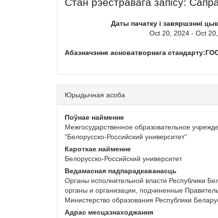
Стан рэестравага запісу: Сапр
Даты пачатку і завяршэнні цы
Oct 20, 2024 - Oct 20
Абазначэнне асноватворнага стандарту:ГОСТ
Юрыдычная асоба
Поўнае найменне
Межгосударственное образовательное учрежд
"Белорусско-Российский университет"
Кароткае найменне
Белорусско-Российский университет
Ведамасная падпарадкаванасць
Органы исполнительной власти Республики Бел
органы и организации, подчиненные Правитель
Министерство образования Республики Белару
Адрас месцазнаходжання