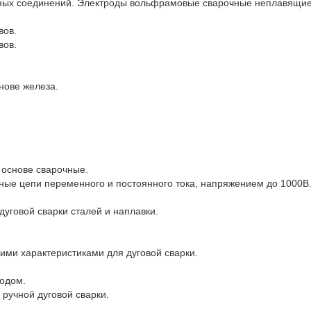
ных соединений. Электроды вольфрамовые сварочные неплавящиес
ов.

ов.

ове железа.

 основе сварочные.

ные цепи переменного и постоянного тока, напряжением до 1000В.
уговой сварки сталей и наплавки.

и характеристиками для дуговой сварки.

одом.

учной дуговой сварки.
