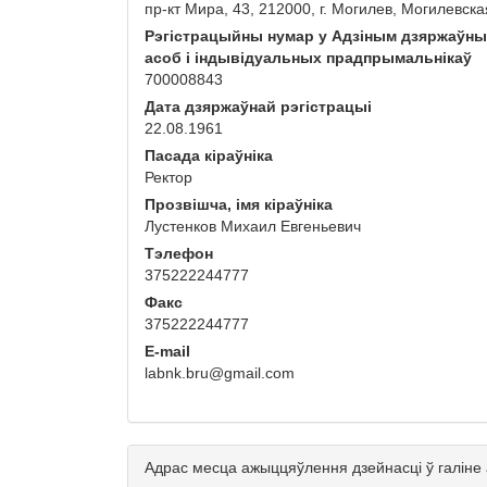
пр-кт Мира, 43, 212000, г. Могилев, Могилевска
Рэгістрацыйны нумар у Адзіным дзяржаўн
асоб і індывідуальных прадпрымальнікаў
700008843
Дата дзяржаўнай рэгістрацыі
22.08.1961
Пасада кіраўніка
Ректор
Прозвішча, імя кіраўніка
Лустенков Михаил Евгеньевич
Тэлефон
375222244777
Факс
375222244777
E-mail
labnk.bru@gmail.com
Адрас месца ажыццяўлення дзейнасці ў галіне