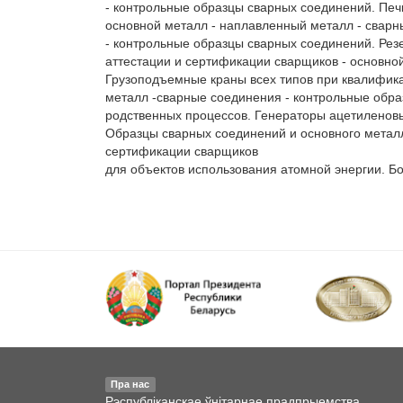
- контрольные образцы сварных соединений. Печи
основной металл - наплавленный металл - сварн
- контрольные образцы сварных соединений. Рез
аттестации и сертификации сварщиков - основно
Грузоподъемные краны всех типов при квалифика
металл -сварные соединения - контрольные образ
родственных процессов. Генераторы ацетиленовые
Образцы сварных соединений и основного металла 
сертификации сварщиков

для объектов использования атомной энергии. Бо
Пра нас
Рэспубліканскае ўнітарнае прадпрыемства