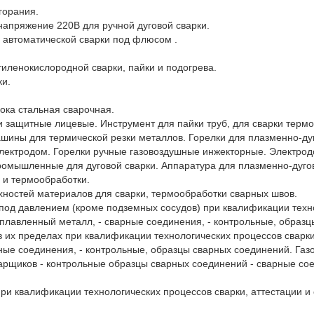
орания.

пряжение 220В для ручной дуговой сварки.

втоматической сварки под флюсом .

ленокислородной сварки, пайки и подогрева.

и.

ка стальная сварочная.

 защитные лицевые. Инструмент для пайки труб, для сварки термоп
шины для термической резки металлов. Горелки для плазменно-дуго
лектродом. Горелки ручные газовоздушные инжекторные. Электродо
омышленные для дуговой сварки. Аппаратура для плазменно-дугов
 и термообработки.

ностей материалов для сварки, термообработки сварных швов.

од давлением (кроме подземных сосудов) при квалификации технол
аплавленный металл, - сварные соединения, - контрольные, образц
в их пределах при квалификации технологических процессов сварки
ные соединения, - контрольные, образцы сварных соединений. Газ
варщиков - контрольные образцы сварных соединений - сварные сое
ри квалификации технологических процессов сварки, аттестации и 