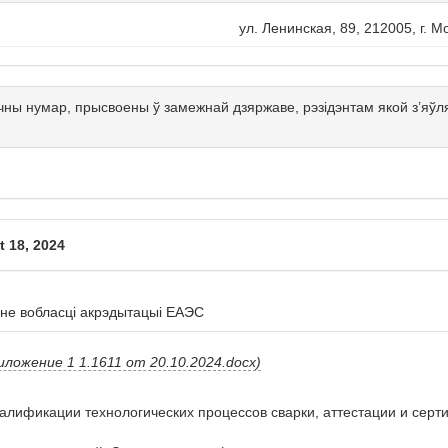
ул. Ленинская, 89, 212005, г. 
чны нумар, прысвоены ў замежнай дзяржаве, рэзідэнтам якой з’я
 18, 2024
не вобласці акрэдытацыі ЕАЭС
ложение 1 1.1611 от 20.10.2024.docx)
квалификации технологических процессов сварки, аттестации и серт