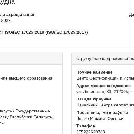
аўдна
кла акрэдытацыі
Да
, 2029
 ISO/IEC 17025-2019 (ISO/IEC 17025:2017)
Структурнае падраздзяленн
Поўнае найменне
ение высшего образования
Центр Сертификации и Испы
Адрас месцазнаходжання
ул. Ленинская, 89, 212005, г
Пасада кіраўніка
Начальник Центра сертифик
арусь / Государственные
Прозвішча, імя кіраўніка
ству Республики Беларусь /
Чешко Максим Юрьевич
сь
Тэлефон
375222629743