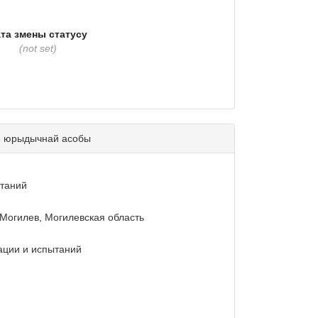
та змены статусу
(not set)
е юрыдычнай асобы
таний
. Могилев, Могилевская область
ации и испытаний