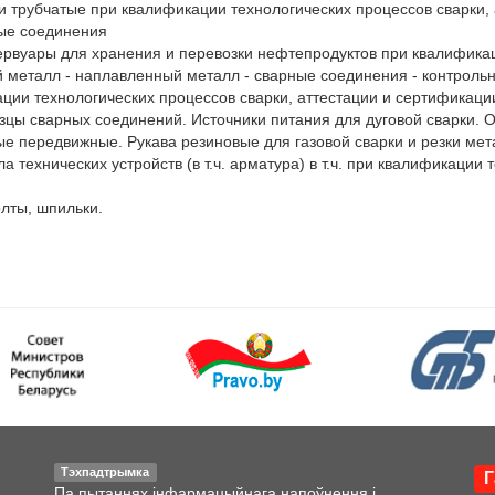
 трубчатые при квалификации технологических процессов сварки, 
ые соединения

ервуары для хранения и перевозки нефтепродуктов при квалификаци
й металл - наплавленный металл - сварные соединения - контроль
ции технологических процессов сварки, аттестации и сертификации
цы сварных соединений. Источники питания для дуговой сварки. О
 передвижные. Рукава резиновые для газовой сварки и резки мета
технических устройств (в т.ч. арматура) в т.ч. при квалификации т
лты, шпильки.

Тэхпадтрымка
Г
Па пытаннях інфармацыйнага напоўнення і