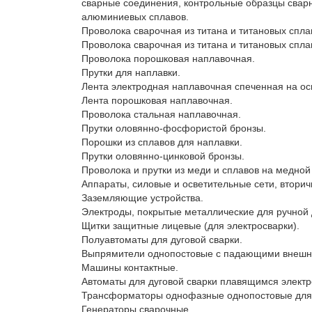
сварные соединения, контрольные образцы свар
алюминиевых сплавов.

Проволока сварочная из титана и титановых сплав
Проволока сварочная из титана и титановых сплав
Проволока порошковая наплавочная.

Прутки для наплавки.

Лента электродная наплавочная спеченная на осн
Лента порошковая наплавочная.

Проволока стальная наплавочная.

Прутки оловянно-фосфористой бронзы.

Порошки из сплавов для наплавки.

Прутки оловянно-цинковой бронзы.

Проволока и прутки из меди и сплавов на медной
Аппараты, силовые и осветительные сети, вторич
Заземляющие устройства.

Электроды, покрытые металлические для ручной д
Щитки защитные лицевые (для электросварки).

Полуавтоматы для дуговой сварки.

Выпрямители однопостовые с падающими внешним
Машины контактные.

Автоматы для дуговой сварки плавящимся электр
Трансформаторы однофазные однопостовые для р
Генераторы сварочные.
