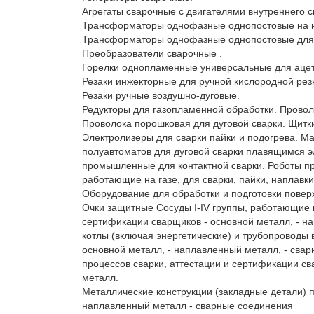
Агрегаты сварочные с двигателями внутреннего сг
Трансформаторы однофазные однопостовые на на
Трансформаторы однофазные однопостовые для а
Преобразователи сварочные .

Горелки однопламенные универсальные для ацети
Резаки инжекторные для ручной кислородной резк
Резаки ручные воздушно-дуговые.

Редукторы для газопламенной обработки. Проволо
Проволока порошковая для дуговой сварки. Щитки
Электролизеры для сварки пайки и подогрева. Ма
полуавтоматов для дуговой сварки плавящимся э
промышленные для контактной сварки. Роботы пр
работающие на газе, для сварки, пайки, наплавки
Оборудование для обработки и подготовки поверх
Очки защитные Сосуды I-IV группы, работающие п
сертификации сварщиков - основной металл, - н
котлы (включая энергетические) и трубопроводы 
основной металл, - наплавленный металл, - свар
процессов сварки, аттестации и сертификации с
металл.

Металлические конструкции (закладные детали) п
наплавленный металл - сварные соединения
