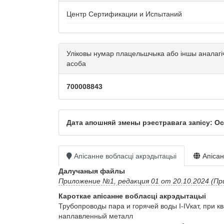
Центр Сертификации и Испытаний
Уліковы нумар плацельшчыка або іншы аналагі
асоба
700008843
Дата апошняй змены рэестравага запісу: Oct
Апісанне вобласці акрэдытацыі
Апісан
Далучаныя файлы
Приложение №1, редакция 01 от 20.10.2024 (При
Кароткае апісанне вобласці акрэдытацыі
Трубопроводы пара и горячей воды I-IVкат, при 
наплавленный металл
