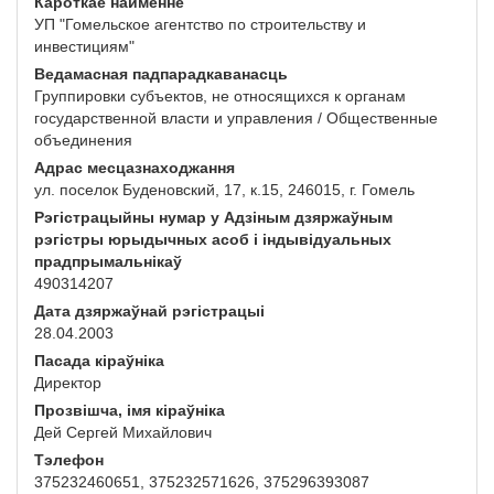
Кароткае найменне
УП "Гомельское агентство по строительству и
инвестициям"
Ведамасная падпарадкаванасць
Группировки субъектов, не относящихся к органам
государственной власти и управления / Общественные
объединения
Адрас месцазнаходжання
ул. поселок Буденовский, 17, к.15, 246015, г. Гомель
Рэгістрацыйны нумар у Адзіным дзяржаўным
рэгістры юрыдычных асоб і індывідуальных
прадпрымальнікаў
490314207
Дата дзяржаўнай рэгістрацыі
28.04.2003
Пасада кіраўніка
Директор
Прозвішча, імя кіраўніка
Дей Сергей Михайлович
Тэлефон
375232460651, 375232571626, 375296393087