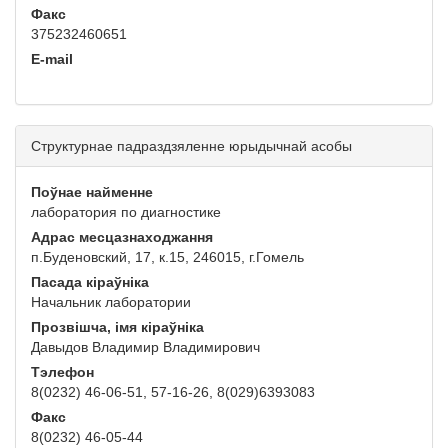
Факс
375232460651
E-mail
Структурнае падраздзяленне юрыдычнай асобы
Поўнае найменне
лаборатория по диагностике
Адрас месцазнаходжання
п.Буденовский, 17, к.15, 246015, г.Гомель
Пасада кіраўніка
Начальник лаборатории
Прозвішча, імя кіраўніка
Давыдов Владимир Владимирович
Тэлефон
8(0232) 46-06-51, 57-16-26, 8(029)6393083
Факс
8(0232) 46-05-44