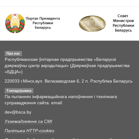
Пра нас
Рэспубліканскае ўнітарнае прадпрыемства «Беларускі
дзяржаўны цэнтр акрэдытацыі» (Дзяржаўнае прадпрыемства
«БДЦА»)
220033 г.Мінск,вул. Велазаводская 6, 2 п. Рэспубліка Беларусь
Тэхпадтрымка
Па пытаннях інфармацыйнага напоўнення і тэхнічнага
суправаджэння сайта: email:
dev@bsca.by
Узаемадзеянне са СМІ
Палітыка HTTP-cookies