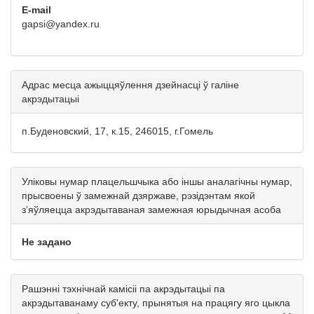
E-mail
gapsi@yandex.ru
Адрас месца ажыццяўлення дзейнасці ў галіне
акрэдытацыі
п.Буденовский, 17, к.15, 246015, г.Гомель
Уліковы нумар плацельшчыка або іншы аналагічны нумар,
прысвоены ў замежнай дзяржаве, рэзідэнтам якой
з’яўляецца акрэдытаваная замежная юрыдычная асоба
Не задано
Рашэнні тэхнічнай камісіі па акрэдытацыі па
акрэдытаванаму суб'екту, прынятыя на працягу яго цыкла