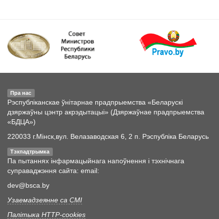
Пра нас
Рэспубліканскае ўнітарнае прадпрыемства «Беларускі
дзяржаўны цэнтр акрэдытацыі» (Дзяржаўнае прадпрыемства
«БДЦА»)
220033 г.Мінск,вул. Велазаводская 6, 2 п. Рэспубліка Беларусь
Тэхпадтрымка
Па пытаннях інфармацыйнага напоўнення і тэхнічнага
суправаджэння сайта: email:
dev@bsca.by
Узаемадзеянне са СМІ
Палітыка HTTP-cookies