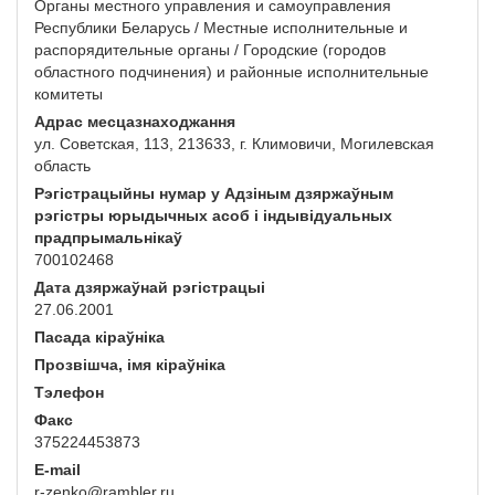
Органы местного управления и самоуправления
Республики Беларусь / Местные исполнительные и
распорядительные органы / Городские (городов
областного подчинения) и районные исполнительные
комитеты
Адрас месцазнаходжання
ул. Советская, 113, 213633, г. Климовичи, Могилевская
область
Рэгістрацыйны нумар у Адзіным дзяржаўным
рэгістры юрыдычных асоб і індывідуальных
прадпрымальнікаў
700102468
Дата дзяржаўнай рэгістрацыі
27.06.2001
Пасада кіраўніка
Прозвішча, імя кіраўніка
Тэлефон
Факс
375224453873
E-mail
r-zenko@rambler.ru