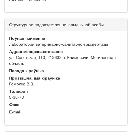
Структурнае падраздзяленне юрыдычнай асобы
Поўнае найменне
лаборатория ветеринарно-санитарной экспертизы
Адрас месцазнаходжання
ул. Советская, 113, 213633, г. Климовичи, Могилевская
область
Пасада кіраўніка
Прозвішча, імя кіраўніка
Гомолко В.В.
Тэлефон
5-38-73
Факс
E-mail