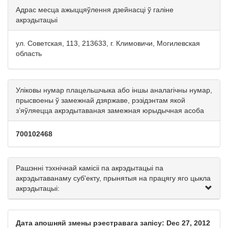
Адрас месца ажыццяўлення дзейнасці ў галіне
акрэдытацыі
ул. Советская, 113, 213633, г. Климовичи, Могилевская
область
Уліковы нумар плацельшчыка або іншы аналагічны нумар,
прысвоены ў замежнай дзяржаве, рэзідэнтам якой
з’яўляецца акрэдытаваная замежная юрыдычная асоба
700102468
Рашэнні тэхнічнай камісіі па акрэдытацыі па
акрэдытаванаму суб'екту, прынятыя на працягу яго цыкла
акрэдытацыі:
Дата апошняй змены рэестравага запісу: Dec 27, 2012