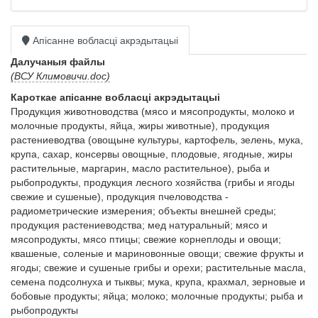
Апісанне вобласці акрэдытацыі
Далучаныя файлы
(ВСУ Климовичи.doc)
Кароткае апісанне вобласці акрэдытацыі
Продукция животноводства (мясо и мясопродукты, молоко и 
молочные продукты, яйца, жиры животные), продукция 
растениеводтва (овощыне культуры, картофель, зелень, мука, 
крупа, сахар, консервы овощные, плодовые, ягодные, жиры 
растительные, маргарин, масло растительное), рыба и 
рыбопродукты, продукция лесного хозяйства (грибы и ягоды 
свежие и сушеные), продукция пчеловодства - 
радиометрические измерения; объекты внешней среды; 
продукция растениеводства; мед натуральный; мясо и 
мясопродукты, мясо птицы; свежие корнеплоды и овощи; 
квашеные, соленые и мариновонные овощи; свежие фрукты и 
ягоды; свежие и сушеные грибы и орехи; растительные масла, 
семена подсолнуха и тыквы; мука, крупа, крахмал, зерновые и 
бобовые продукты; яйца; молоко; молочные продукты; рыба и 
рыбопродукты