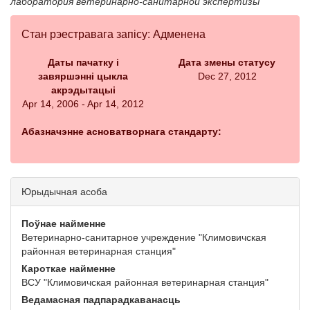
лаборатория ветеринарно-санитарной экспертизы
Стан рэестравага запісу: Адменена
Даты пачатку і
Дата змены статусу
завяршэнні цыкла
Dec 27, 2012
акрэдытацыі
Apr 14, 2006 - Apr 14, 2012
Абазначэнне асноватворнага стандарту:
Юрыдычная асоба
Поўнае найменне
Ветеринарно-санитарное учреждение "Климовичская
районная ветеринарная станция"
Кароткае найменне
ВСУ "Климовичская районная ветеринарная станция"
Ведамасная падпарадкаванасць