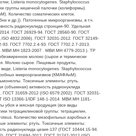
ки; Listeria monocytogenes. Staphylococcus 
рии группы кишечной палочки (колиформы). 
. Количество соматических клеток. 
 и др.)). Патогенные микроорганизмы, в т.ч. 
вность радионуклида стронция-90. Удельная 
2014. ГОСТ 26929-94. ГОСТ 28560-90. ГОСТ 
,ISO 4832:2006). ГОСТ 32031-2012. ГОСТ 32149-
93. ГОСТ 7702.2.4-93. ГОСТ 7702.2.7-2013. 
. МВИ.МН 1823-2007 . МВИ.МН 4779-2013 ). ТР 
обезжиренное молоко (сырое и термически 
ия. Молоко сырое. Пищевые продукты, 
де; Listeria monocytogenes. Staphylococcus 
эробных микроорганизмов (КМАФАнМ). 
ьмонеллы. Токсичные элементы: ртуть. 
я (объемная) активность радионуклида 
. ГОСТ 31659-2012 (ISO 6579:2002). ГОСТ 32031-
 ISO 13366-1/IDF 148-1-2014. МВИ.МН 1181-
ы убоя и мясная продукция (все виды 
тики тетрациклиновой группы: тетрациклин, 
roteus. Количество мезофильных аэробных и 
е элементы: ртуть. Токсичные элементы: 
сть радионуклида цезия-137 (ГОСТ 10444.15-94. 
). ГОСТ 31694-2012. ГОСТ 31747-2012 (ISO 