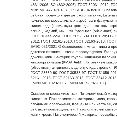
4831:2006,ISO 4832:2006). ГОСТ 32031-2012. ГО
МВИ.МН 4779-2013 ). ТР ЕАЭС 040/2016 О безопа
рыбная продукция для детского питания; Listeria
Количество мезофильных аэробных и факультати
живом виде (трематоды, цестоды, нематоды, скреб
свинец, кадмий, мышьяк. Удельная (объемная) ак
ГОСТ 10444.2-94. ГОСТ 26929-94. ГОСТ 28560-90
2012. ГОСТ 32161-2013. ГОСТ 32163-2013. ГОСТ 
ЕАЭС 051/2021 О безопасности мяса птицы и прод
детского питания; Listeria monocytogenes. Staphy
доксициклин. Бактерии группы кишечной палочки
микроорганизмов (КМАФАнМ). Патогенные микроор
(объемная) активность радионуклида стронция-90
ГОСТ 28560-90. ГОСТ 30538-97. ГОСТ 31659-2012
32161-2013. ГОСТ 32163-2013. ГОСТ 33412-2015.
. МВИ.МН 1823-2007 . МВИ.МН 4779-2013 ).

Сыворотка крови животных. Патологический мате
животных. Патологический материал, моча, кровь
плодными оболочками, плацента или часть ее, сл
от быков-производителей. Патологический матери
мазки крови. Патологический материал, соскобы 