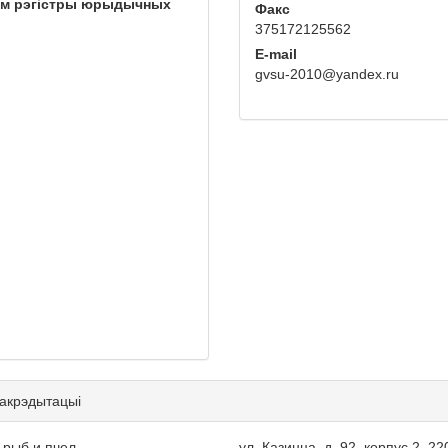
ым рэгістры юрыдычных
Факс
375172125562
E-mail
gvsu-2010@yandex.ru
 акрэдытацыі
 рыб и пчел
ул. Казинца, д. 92, корпус 2, 22