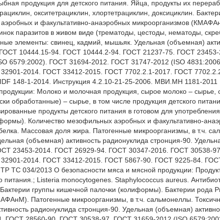
бная продукция для детского питания. Яйца, продукты их переработ
трациклин, окситетрациклин, хлортетрациклин, доксициклин. Бакте
 аэробных и факультативно-анаэробных микроорганизмов (КМАФАнМ)
ок паразитов в живом виде (трематоды, цестоды, нематоды, скребни
ные элементы: свинец, кадмий, мышьяк. Удельная (объемная) акти
(ГОСТ 10444.15-94. ГОСТ 10444.2-94. ГОСТ 21237-75. ГОСТ 23453-
SO 6579:2002). ГОСТ 31694-2012. ГОСТ 31747-2012 (ISO 4831:2006
2901-2014. ГОСТ 33412-2015. ГОСТ 7702.2.1-2017. ГОСТ 7702.2.2-
DF 148-1-2014. Инструкция 4.2.10-21-25-2006. МВИ.МН 1181-2011 
продукции: Молоко и молочная продукция, сырое молоко – сырье, 
ски обработанные) – сырье, в том числе продукция детского питан
ованные продукты детского питания в готовом для употребления ви
лиформы). Количество мезофильных аэробных и факультативно-ана
белка. Массовая доля жира. Патогенные микроорганизмы, в т.ч. сал
ельная (объемная) активность радионуклида стронция-90. Удельна
ОСТ 23453-2014. ГОСТ 26929-94. ГОСТ 30347-2016. ГОСТ 30538-97
32901-2014. ГОСТ 33412-2015. ГОСТ 5867-90. ГОСТ 9225-84. ГОСТ
ТР ТС 034/2013 О безопасности мяса и мясной продукции: Продукт
 питания.; Listeria monocytogenes. Staphylococcus aureus. Антибио
 Бактерии группы кишечной палочки (колиформы). Бактерии рода P
ФАнМ). Патогенные микроорганизмы, в т.ч. сальмонеллы. Токсичны
тивность радионуклида стронция-90. Удельная (объемная) активно
. ГОСТ 28560-90. ГОСТ 30538-97. ГОСТ 31659-2012 (ISO 6579:2002