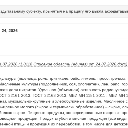
крэдытаванаму суб'екту, прынятыя на працягу яго цыкла акрэдытацыі
 24, 2026
07.2026 (1.0118 Описание области (единая) от 24.07.2026.docx)
льтуры (пшеница, рожь, тритикале, овёс, ячмень, просо, гречиха, р
 Масличные культуры (подсолнечник, соя, хлопчатник, лен, рапс, го
вая доля нитритов. Удельная (объемная) активность радионуклида
ОСТ 32161-2013. ГОСТ 32163-2013. МВИ.МН 1181-2011 . МВИ.МН 18
на), мукомольно-крупяные и хлебобулочные изделия. Масличное с
жиренное молоко (сырое и термически обработанное) – сырье, сли
. Молоко сырое. Пищевые продукты, консервированные пищевые про
овощная продукция. Продукты убоя и мясная продукция (все виды п
венной птицы и продукция их переработки, в том числе для детско