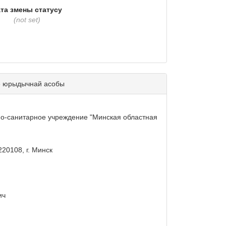
та змены статусу
(not set)
е юрыдычнай асобы
но-санитарное учреждение "Минская областная
 220108, г. Минск
ич