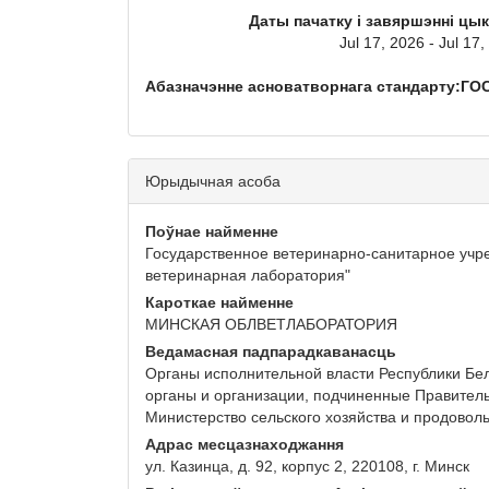
Даты пачатку і завяршэнні цы
Jul 17, 2026 - Jul 17
Абазначэнне асноватворнага стандарту:ГОСТ
Юрыдычная асоба
Поўнае найменне
Государственное ветеринарно-санитарное учр
ветеринарная лаборатория"
Кароткае найменне
МИНСКАЯ ОБЛВЕТЛАБОРАТОРИЯ
Ведамасная падпарадкаванасць
Органы исполнительной власти Республики Бел
органы и организации, подчиненные Правитель
Министерство сельского хозяйства и продовол
Адрас месцазнаходжання
ул. Казинца, д. 92, корпус 2, 220108, г. Минск