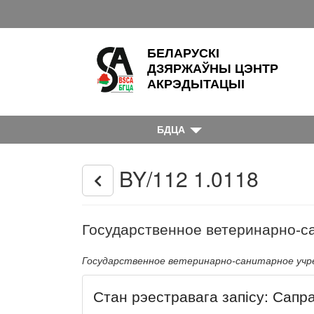
БЕЛАРУСКІ
ДЗЯРЖАЎНЫ ЦЭНТР
АКРЭДЫТАЦЫІ
БДЦА
BY/112 1.0118
Государственное ветеринарно-с
Государственное ветеринарно-санитарное учр
Стан рэестравага запісу: Сапр