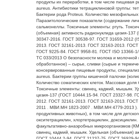
продукты их переработки, в том числе пищевая ры
aureus. Антибиотики тетрациклиновой группы: те
Бактерии рода Proteus. Количество мезофильных
Паразитологические показатели (содержание личин
сальмонеллы. Токсичные элементы: ртуть. Токсич
(объемная) активность радионуклида цезия-137 
30347-2016. ГОСТ 30538-97. ГОСТ 31659-2012 (I
2013. ГОСТ 32161-2013. ГОСТ 32163-2013. ГОСТ 3
ГОСТ 9225-84. ГОСТ 9958-81. ГОСТ ISO 13366-1/I
ТС 033/2013 О безопасности молока и молочной 
обработанное) – сырье, сливки (сырые и термиче
консервированные пищевые продукты, специализир
aureus. Бактерии группы кишечной палочки (ко
Количество соматических клеток. Массовая доля 
Токсичные элементы: свинец, кадмий, мышьяк. Уд
цезия-137 (ГОСТ 10444.15-94. ГОСТ 23327-98. Г
2012. ГОСТ 32161-2013. ГОСТ 32163-2013. ГОСТ 
2011 . МВИ.МН 1823-2007 . МВИ.МН 4779-2013 ). 
продуктивных животных), в том числе для детского
окситетрациклин, хлортетрациклин, доксициклин.
факультативно-анаэробных микроорганизмов (КМА
свинец, кадмий, мышьяк. Удельная (объемная) ак
ГОСТ 10444.2-94. ГОСТ 21237-75. ГОСТ 26929-94