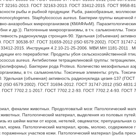
СТ 32161-2013. ГОСТ 32163-2013. ГОСТ 33412-2015. ГОСТ 9958-81
сности рыбы и рыбной продукции: Рыба, ракообразные, моллюски и
 monocytogenes. Staphylococcus aureus. Бактерии группы кишечной 
вно-анаэробных микроорганизмов (КМАФАнМ). Паразитологические 
ни и др.)). Патогенные микроорганизмы, в т.ч. сальмонеллы. Токс
тивность радионуклида стронция-90. Удельная (объемная) активно
. ГОСТ 30538-97. ГОСТ 31659-2012 (ISO 6579:2002). ГОСТ 31747-2
33412-2015. Инструкция 4.2.10-21-25-2006. МВИ.МН 1181-2011 . М
укции его переработки: Продукты убоя сельскохозяйственной птицы
lococcus aureus. Антибиотики тетрациклиновой группы: тетрациклин,
 (колиформы). Бактерии рода Proteus. Количество мезофильных аэ
ганизмы, в т.ч. сальмонеллы. Токсичные элементы: ртуть. Токсичн
. Удельная (объемная) активность радионуклида цезия-137 (ГОСТ 
 (ISO 6579:2002). ГОСТ 31694-2012. ГОСТ 31747-2012 (ISO 4831:2
 ГОСТ 7702.2.1-2017. ГОСТ 7702.2.2-93. ГОСТ 7702.2.4-93. ГОСТ 7
риал, фекалии животных. Продолговатый мозг. Патологический мат
 животных. Патологический материал, выделения из половых путей
изь из шейки матки от коров, нетелей, овцематок; препуциальная с
ал, корма. Патологический материал, кровь, молоко, содержимое г
с пораженных участков кожи. Патологический материал (рыба пресн