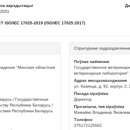
кла акрэдытацыі
Да
, 2031
 ISO/IEC 17025-2019 (ISO/IEC 17025:2017)
Структурнае падраздзяленн
Поўнае найменне
еждение "Минская областная
Государственное ветеринар
ветеринарная лаборатория"
Адрас месцазнаходжання
ул. Казинца, д. 92, корпус 2,
Пасада кіраўніка
арусь / Государственные
Директор
ству Республики Беларусь /
Прозвішча, імя кіраўніка
ьствия Республики Беларусь
Мамайко Владимир Яковлев
Тэлефон
375172125562