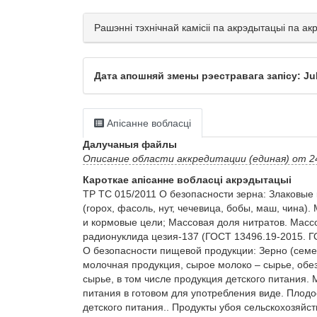
Рашэнні тэхнічнай камісіі па акрэдытацыі па а
Дата апошняй змены рэестравага запісу: Jul
Апісанне вобласці
Далучаныя файлы
Описание области аккредитации (единая) от 24.
Кароткае апісанне вобласці акрэдытацыі
ТР ТС 015/2011 О безопасности зерна: Злаковые ку
(горох, фасоль, нут, чечевица, бобы, маш, чина).
и кормовые цели; Массовая доля нитратов. Массо
радионуклида цезия-137 (ГОСТ 13496.19-2015. Г
О безопасности пищевой продукции: Зерно (семе
молочная продукция, сырое молоко – сырье, обез
сырье, в том числе продукция детского питания
питания в готовом для употребления виде. Плодо
детского питания.. Продукты убоя сельскохозяйст