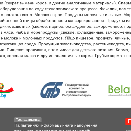
 (секрет вымени коров, и другие аналогичные материалы). Сперм
борудования по ходу технологического процесса. Фекалии, помет.
о рогатого скота. Молоко сырое. Продукты молочные и сырые. Ма
яйственной птицы обработанное и консервированное. Продукты из 
диких животных (свежее, парное, охлажденное, замороженное, под
з мяса. Рыба и морепродукты (свежие, охлажденные, замороженны
ме молока и молочных продуктов. Яйцо пищевое, продукты яичные, 
Окружающая среда. Продукция животноводства, растениеводств, пч
ма. Пищевая продукция, в том числе для детского питания. Корма,
аж, зеленая масса и другие аналогичные корма. Грубые корма: сен
Тэхпадтрымка
Г
Па пытаннях інфармацыйнага напоўнення і