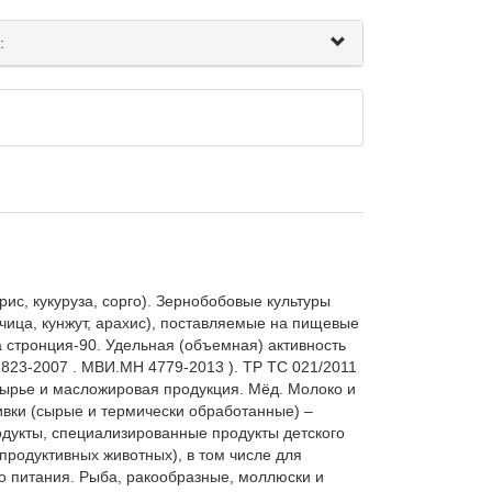
:
ис, кукуруза, сорго). Зернобобовые культуры 
рчица, кунжут, арахис), поставляемые на пищевые 
 стронция-90. Удельная (объемная) активность 
23-2007 . МВИ.МН 4779-2013 ). ТР ТС 021/2011 
ырье и масложировая продукция. Мёд. Молоко и 
вки (сырые и термически обработанные) – 
дукты, специализированные продукты детского 
родуктивных животных), в том числе для 
го питания. Рыба, ракообразные, моллюски и 