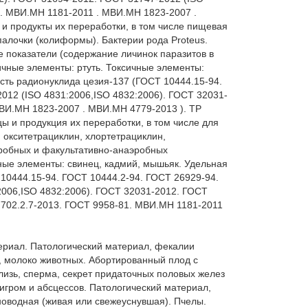
. МВИ.МН 1181-2011 . МВИ.МН 1823-2007 . 
 продукты их переработки, в том числе пищевая 
палочки (колиформы). Бактерии рода Proteus. 
показатели (содержание личинок паразитов в 
ичные элементы: ртуть. Токсичные элементы: 
сть радионуклида цезия-137 (ГОСТ 10444.15-94. 
012 (ISO 4831:2006,ISO 4832:2006). ГОСТ 32031-
ВИ.МН 1823-2007 . МВИ.МН 4779-2013 ). ТР 
 и продукция их переработки, в том числе для 
 окситетрациклин, хлортетрациклин, 
робных и факультативно-анаэробных 
ые элементы: свинец, кадмий, мышьяк. Удельная 
10444.15-94. ГОСТ 10444.2-94. ГОСТ 26929-94. 
006,ISO 4832:2006). ГОСТ 32031-2012. ГОСТ 
702.2.7-2013. ГОСТ 9958-81. МВИ.МН 1181-2011 
ериал. Патологический материал, фекалии 
, молоко животных. Абортированный плод с 
лизь, сперма, секрет придаточных половых желез 
игром и абсцессов. Патологический материал, 
оводная (живая или свежеуснувшая). Пчелы. 