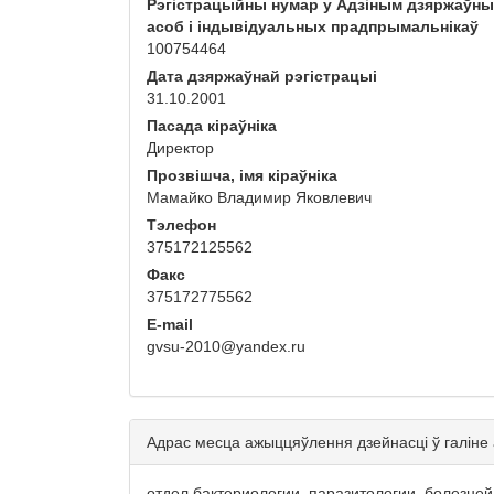
Рэгістрацыйны нумар у Адзіным дзяржаўн
асоб і індывідуальных прадпрымальнікаў
100754464
Дата дзяржаўнай рэгістрацыі
31.10.2001
Пасада кіраўніка
Директор
Прозвішча, імя кіраўніка
Мамайко Владимир Яковлевич
Тэлефон
375172125562
Факс
375172775562
E-mail
gvsu-2010@yandex.ru
Адрас месца ажыццяўлення дзейнасці ў галіне
отдел бактериологии, паразитологии, болезней