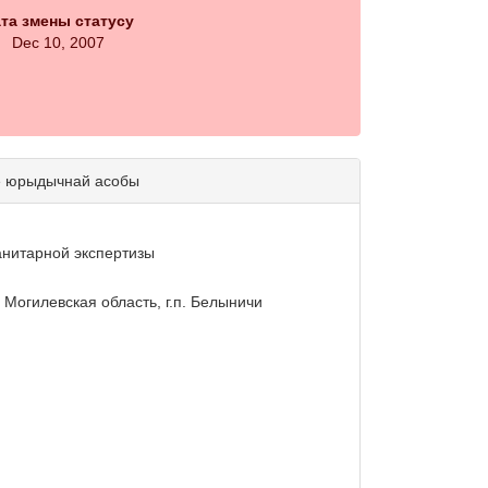
та змены статусу
Dec 10, 2007
е юрыдычнай асобы
анитарной экспертизы
, Могилевская область, г.п. Белыничи