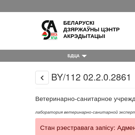
БЕЛАРУСКІ
ДЗЯРЖАЎНЫ ЦЭНТР
АКРЭДЫТАЦЫІ
БДЦА
BY/112 02.2.0.2861
Ветеринарно-санитарное учрежд
лаборатория ветеринарно-санитарной экспер
Стан рэестравага запісу: Адме