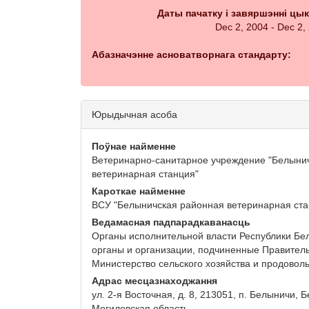
Даты пачатку і завяршэнні цы
Dec 2, 2004 - Dec 2,
Абазначэнне асноватворнага стандарту:
Юрыдычная асоба
Поўнае найменне
Ветеринарно-санитарное учреждение "Белыни
ветеринарная станция"
Кароткае найменне
ВСУ "Белыничская районная ветеринарная ста
Ведамасная падпарадкаванасць
Органы исполнительной власти Республики Бел
органы и организации, подчиненные Правитель
Министерство сельского хозяйства и продовол
Адрас месцазнаходжання
ул. 2-я Восточная, д. 8, 213051, п. Белыничи, 
Могилевская область