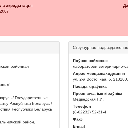
кла акрэдытацыі
Да
 2007
Структурнае падраздзяленн
Поўнае найменне
чская районная
лаборатория ветеринарно-с
Адрас месцазнаходжання
ул. 2-я Восточная, 6, 213160
нция"
Пасада кіраўніка
Прозвішча, імя кіраўніка
арусь / Государственные
Медведская Г.И.
ству Республики Беларусь /
Тэлефон
ьствия Республики Беларусь
(8-02232) 52-31-4
Факс
Белыничский район,
E-mail