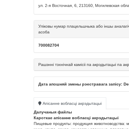
ул. 2-я Восточная, 6, 213160, Могилевская обла
Уліковы нумар плацельшчыка або іншы аналагі
асоба
700082704
Рашэнні тэхнічнай камісіі па акрэдытацыі па а
Дата апошняй змены рэестравага запісу: Dec
Апісанне вобласці акрэдытацыі
Далучаныя файлы
Кароткае апісанне вобласці акрэдытацыі
Пищевые продукты: продукция животноводства: мя