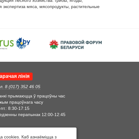
укция лесного хозяйства: грибы, ягоды, 
 экспертиза мяса, мясопродукты, растительные 
арачая лінія
л. 8 (017) 352 46 05
анкі прымаюцца ў працоўны час
жым працоўнага часу
пт.: 8:30-17:15
едзенны перапынак 12:00-12:45
 cookies. Каб азнаёміцца з