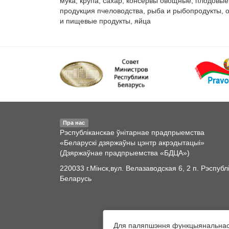
мука, крупа, сахар, консервы овощные, плодовые,
продукция пчеловодства, рыба и рыбопродукты, 
и пищевые продукты, яйца
Пра нас
Рэспубліканскае ўнітарнае прадпрыемства
«Беларускі дзяржаўны цэнтр акрэдытацыі»
(Дзяржаўнае прадпрыемства «БДЦА»)
220033 г.Мінск,вул. Велазаводская 6, 2 п. Рэспубл
Беларусь
Для паляпшэння функцыянальнасці