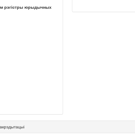
ым рэгістры юрыдычных
 акрэдытацыі