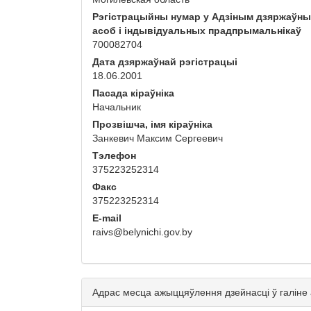
Рэгістрацыйны нумар у Адзіным дзяржаўн
асоб і індывідуальных прадпрымальнікаў
700082704
Дата дзяржаўнай рэгістрацыі
18.06.2001
Пасада кіраўніка
Начальник
Прозвішча, імя кіраўніка
Занкевич Максим Сергеевич
Тэлефон
375223252314
Факс
375223252314
E-mail
raivs@belynichi.gov.by
Адрас месца ажыццяўлення дзейнасці ў галіне