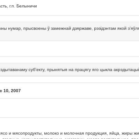
сть, г.п. Белыничи
чны нумар, прысвоены ў замежнай дзяржаве, рэзідэнтам якой з’я
крэдытаванаму суб'екту, прынятыя на працягу яго цыкла акрэдытацыі
 10, 2007
со и мясопродукты, молоко и молочная продукция, яйца, жиры жив