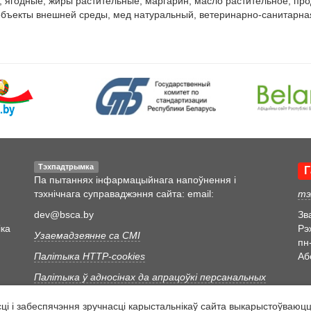
 ягодные, жиры растительные, маргарин, масло растительное, прод
объекты внешней среды, мед натуральный, ветеринарно-санитарная
Тэхпадтрымка
Г
Па пытаннях інфармацыйнага напоўнення і
тэхнічнага суправаджэння сайта: email:
тэ
dev@bsca.by
Зв
іка
Рэ
Узаемадзеянне са СМІ
пн-
Палітыка HTTP-cookies
Аб
Палітыка ў адносінах да апрацоўкі персанальных
даных
 і забеспячэння зручнасці карыстальнікаў сайта выкарыстоўваюцца