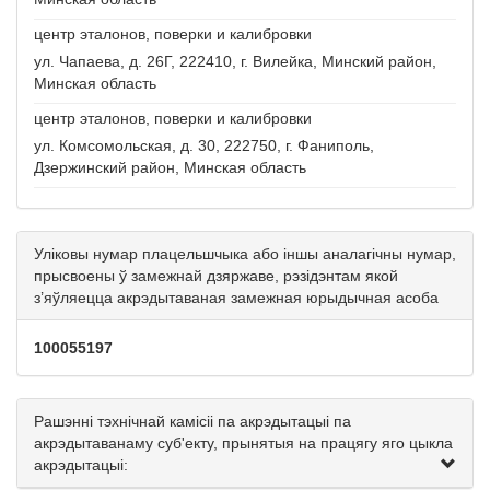
центр эталонов, поверки и калибровки
ул. Чапаева, д. 26Г, 222410, г. Вилейка, Минский район,
Минская область
центр эталонов, поверки и калибровки
ул. Комсомольская, д. 30, 222750, г. Фаниполь,
Дзержинский район, Минская область
Уліковы нумар плацельшчыка або іншы аналагічны нумар,
прысвоены ў замежнай дзяржаве, рэзідэнтам якой
з’яўляецца акрэдытаваная замежная юрыдычная асоба
100055197
Рашэнні тэхнічнай камісіі па акрэдытацыі па
акрэдытаванаму суб'екту, прынятыя на працягу яго цыкла
акрэдытацыі: