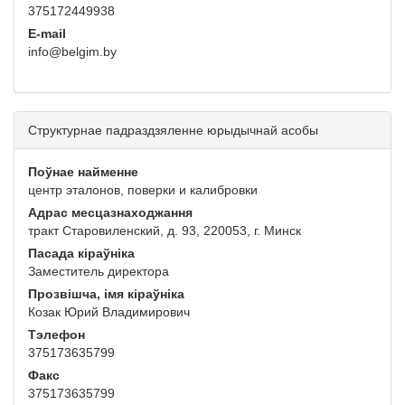
375172449938
E-mail
info@belgim.by
Структурнае падраздзяленне юрыдычнай асобы
Поўнае найменне
центр эталонов, поверки и калибровки
Адрас месцазнаходжання
тракт Старовиленский, д. 93, 220053, г. Минск
Пасада кіраўніка
Заместитель директора
Прозвішча, імя кіраўніка
Козак Юрий Владимирович
Тэлефон
375173635799
Факс
375173635799