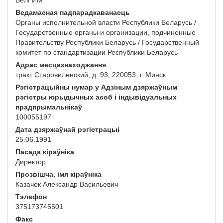
БелГИМ
Ведамасная падпарадкаванасць
Органы исполнительной власти Республики Беларусь /
Государственные органы и организации, подчиненные
Правительству Республики Беларусь / Государственный
комитет по стандартизации Республики Беларусь
Адрас месцазнаходжання
тракт Старовиленский, д. 93, 220053, г. Минск
Рэгістрацыйны нумар у Адзіным дзяржаўным
рэгістры юрыдычных асоб і індывідуальных
прадпрымальнікаў
100055197
Дата дзяржаўнай рэгістрацыі
25.06.1991
Пасада кіраўніка
Директор
Прозвішча, імя кіраўніка
Казачок Александр Васильевич
Тэлефон
375173745501
Факс