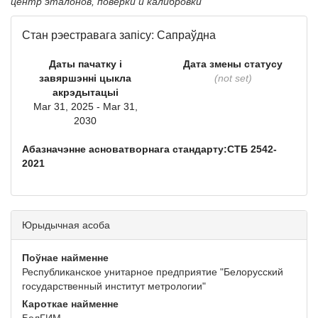
центр эталонов, поверки и калибровки
Стан рэестравага запісу: Сапраўдна
Даты пачатку і
Дата змены статусу
завяршэнні цыкла
(not set)
акрэдытацыі
Mar 31, 2025 - Mar 31,
2030
Абазначэнне асноватворнага стандарту:СТБ 2542-
2021
Юрыдычная асоба
Поўнае найменне
Республиканское унитарное предприятие "Белорусский
государственный институт метрологии"
Кароткае найменне