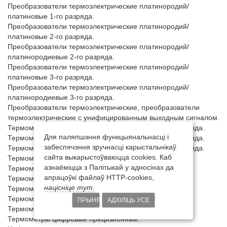
Для паляпшэння функцыянальнасці і
забеспячэння зручнасці карыстальнікаў
сайта выкарыстоўваюцца cookies. Каб
азнаёміцца з Палітыкай у адносінах да
апрацоўкі файлаў HTTP-cookies,
націсніце тут.
ПРЫНЯЦЬ
АДХІЛІЦЬ УСЕ