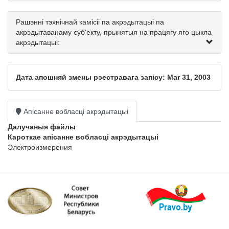
Рашэнні тэхнічнай камісіі па акрэдытацыі па
акрэдытаванаму суб'екту, прынятыя на працягу яго цыкла
акрэдытацыі:
Дата апошняй змены рэестравага запісу: Mar 31, 2003
Апісанне вобласці акрэдытацыі
Далучаныя файлы
Кароткае апісанне вобласці акрэдытацыі
Электроизмерения