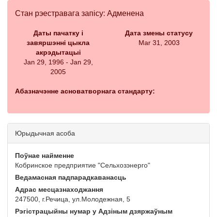
Стан рэестравага запісу: Адменена
Даты пачатку і
Дата змены статусу
завяршэнні цыкла
Mar 31, 2003
акрэдытацыі
Jan 29, 1996 - Jan 29,
2005
Абазначэнне асноватворнага стандарту:
Юрыдычная асоба
Поўнае найменне
Кобринское предприятие "Сельхозэнерго"
Ведамасная падпарадкаванасць
Адрас месцазнаходжання
247500, г.Речица, ул.Молодежная, 5
Рэгістрацыйны нумар у Адзіным дзяржаўным