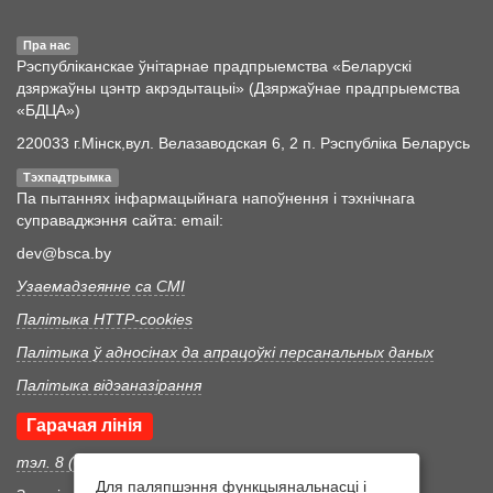
Пра нас
Рэспубліканскае ўнітарнае прадпрыемства «Беларускі
дзяржаўны цэнтр акрэдытацыі» (Дзяржаўнае прадпрыемства
«БДЦА»)
220033 г.Мінск,вул. Велазаводская 6, 2 п. Рэспубліка Беларусь
Тэхпадтрымка
Па пытаннях інфармацыйнага напоўнення і тэхнічнага
суправаджэння сайта: email:
dev@bsca.by
Узаемадзеянне са СМІ
Палітыка HTTP-cookies
Палітыка ў адносінах да апрацоўкі персанальных даных
Палітыка відэаназірання
Гарачая лінія
тэл. 8 (017) 352 46 05
Для паляпшэння функцыянальнасці і