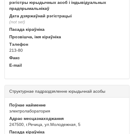
рэгістры юрыдычных асоб і індывідуальных
прадпрымальнікаў
Дата дзяржаўнай рэгістрацыі
(not set)
Пасада кіраўніка
Прозвішча, імя кіраўніка
Тэлефон
213-80
Факс
E-mail
Структурнае падраздзяленне юрыдычнай асобы
Поўнае найменне
электролаборатория
Адрас месцазнаходжання
247500, г.Речица, ул.Молодежная, 5
Пасада кіраўніка