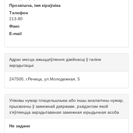
Прозвішча, імя кіраўніка
Тэлефон
213-80
Факс
E-mail
Адрас месца ажыццяўлення дзейнасці ў галіне
акрэдытацыі
247500, г.Речица, ул.Молодежная, 5
Уліковы нумар плацельшчыка або іншы аналагічны нумар,
прысвоены ў замежнай дзяржаве, рэзідэнтам якой
з’яўляецца акрэдытаваная замежная юрыдычная асоба
Не задано