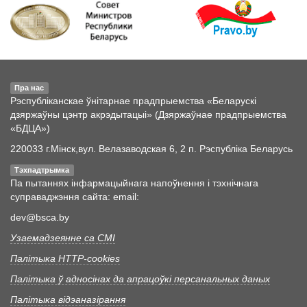
Пра нас
Рэспубліканскае ўнітарнае прадпрыемства «Беларускі
дзяржаўны цэнтр акрэдытацыі» (Дзяржаўнае прадпрыемства
«БДЦА»)
220033 г.Мінск,вул. Велазаводская 6, 2 п. Рэспубліка Беларусь
Тэхпадтрымка
Па пытаннях інфармацыйнага напоўнення і тэхнічнага
суправаджэння сайта: email:
dev@bsca.by
Узаемадзеянне са СМІ
Палітыка HTTP-cookies
Палітыка ў адносінах да апрацоўкі персанальных даных
Палітыка відэаназірання