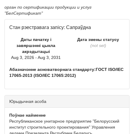
орган по сертификации продукции и услуг
"БелСертификат"
Стан рэестравага запісу: Сапраўдна
Даты пачатку і
Дата змены статусу
завяршэнні цыкла
(not set)
акрэдытацыі
Aug 3, 2026 - Aug 3, 2031
Абазначэнне асноватворнага стандарту:ГОСТ ISO/IEC
17065-2013 (ISO/IEC 17065:2012)
Юрыдычная асоба
Поўнае найменне
Республиканское унитарное предприятие "Белорусский
институт строительного проектирования" Управления
делами Президента Республики Беларусь