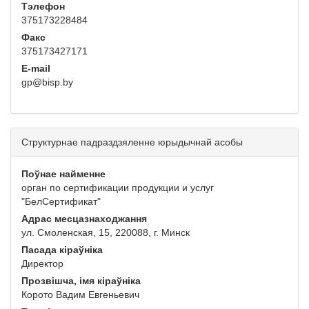
Тэлефон
375173228484
Факс
375173427171
E-mail
gp@bisp.by
Структурнае падраздзяленне юрыдычнай асобы
Поўнае найменне
орган по сертификации продукции и услуг
"БелСертификат"
Адрас месцазнаходжання
ул. Смоленская, 15, 220088, г. Минск
Пасада кіраўніка
Директор
Прозвішча, імя кіраўніка
Корото Вадим Евгеньевич