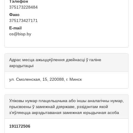
Тэлефон
375173228484
Факс
375173427171
E-mail
os@bisp.by
Адрас месца ажыццяўлення дзейнасці ў галіне
акрэдытацыі
ул. Смоленская, 15, 220088, г. Минск
Уліковы нумар плацельшчыка або іншы аналагічны нумар,
прысвоены ў замежнай дзяржаве, рэзідэнтам якой
з’яўляецца акрэдытаваная замежная юрыдычная асоба
191172506