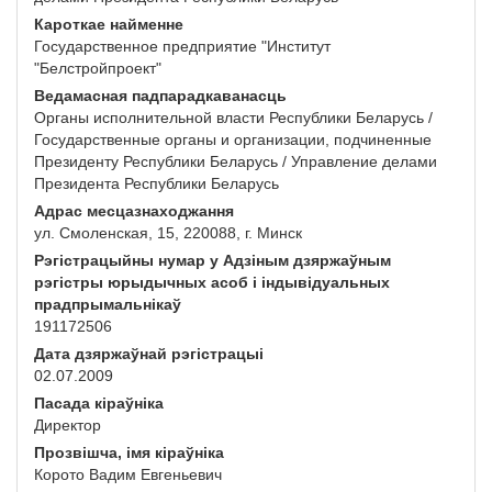
Кароткае найменне
Государственное предприятие "Институт
"Белстройпроект"
Ведамасная падпарадкаванасць
Органы исполнительной власти Республики Беларусь /
Государственные органы и организации, подчиненные
Президенту Республики Беларусь / Управление делами
Президента Республики Беларусь
Адрас месцазнаходжання
ул. Смоленская, 15, 220088, г. Минск
Рэгістрацыйны нумар у Адзіным дзяржаўным
рэгістры юрыдычных асоб і індывідуальных
прадпрымальнікаў
191172506
Дата дзяржаўнай рэгістрацыі
02.07.2009
Пасада кіраўніка
Директор
Прозвішча, імя кіраўніка
Корото Вадим Евгеньевич