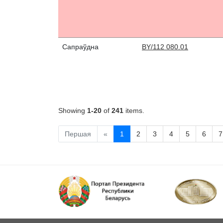
Сапраўдна
BY/112 080.01
Showing
1-20
of
241
items.
Першая
«
1
2
3
4
5
6
7