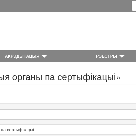
АКРЭДЫТАЦЫЯ
РЭЕСТРЫ
ыя органы па сертыфікацыі»
 па сертыфікацыі