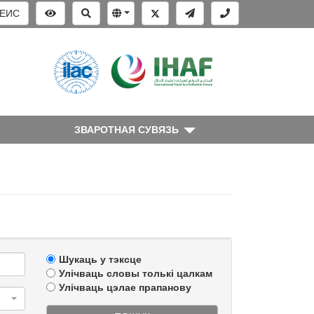
ЕИС
ЗВАРОТНАЯ СУВЯЗЬ
Шукаць у тэксце
Улічваць словы толькі цалкам
Улічваць цэлае прапанову