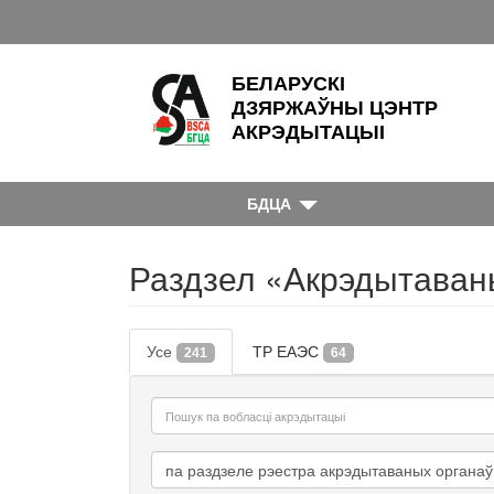
БЕЛАРУСКІ
ДЗЯРЖАЎНЫ ЦЭНТР
АКРЭДЫТАЦЫІ
БДЦА
Раздзел «Акрэдытаван
Усе
ТР ЕАЭС
241
64
па раздзеле рэестра акрэдытаваных органаў