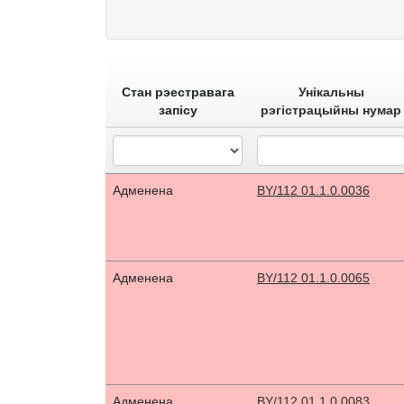
Стан рэестравага
Унікальны
запісу
рэгістрацыйны нумар
Адменена
BY/112 01.1.0.0036
Адменена
BY/112 01.1.0.0065
Адменена
BY/112 01.1.0.0083