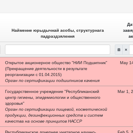
Да
Найменне юрыдычнай асобы, структурнага
завя
падраздзялення
а
Открытое акционерное общество "НИИ Подшипник"
May 14
(Прекращение деятельности в результате
реорганизации с 01.04.2015)
Орган по сертификации подшипников качения
Государственное учреждение "Республиканский
Mar 1, 
центр гигиены, эпидемиологии и общественного
здоровья"
Орган по сертификации пищевой, косметической
продукции, дезинфекционных средств и систем
качества на основе принципов НАССР
Республиканское дочернее унитарное научно-
Feb 5, 