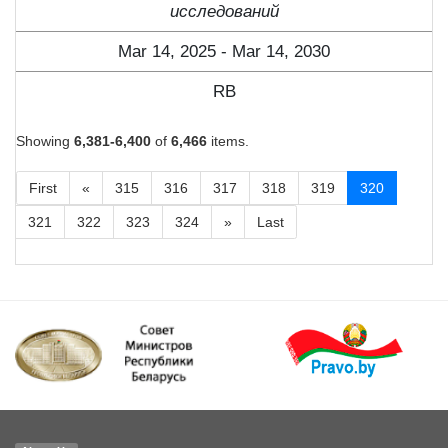
исследований
Mar 14, 2025 - Mar 14, 2030
RB
Showing
6,381-6,400
of
6,466
items.
First
«
315
316
317
318
319
320
321
322
323
324
»
Last