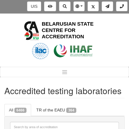
UIS
BELARUSIAN STATE
CENTRE FOR
ACCREDITATION
Accredited testing laboratories
All
TR of the EAEU
6466
364