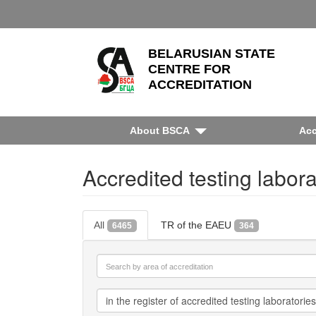
BELARUSIAN STATE
CENTRE FOR
ACCREDITATION
About BSCA
Acc
Accredited testing labora
All
TR of the EAEU
6465
364
in the register of accredited testing laboratories