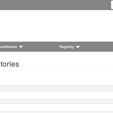
reditation
Registry
tories