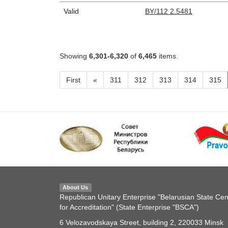
Valid
BY/112 2.5481
Showing
6,301-6,320
of
6,465
items.
First
«
311
312
313
314
315
About Us
Republican Unitary Enterprise "Belarusian State Cen
for Accreditation" (State Enterprise "BSCA")
6 Velozavodskaya Street, building 2, 220033 Minsk