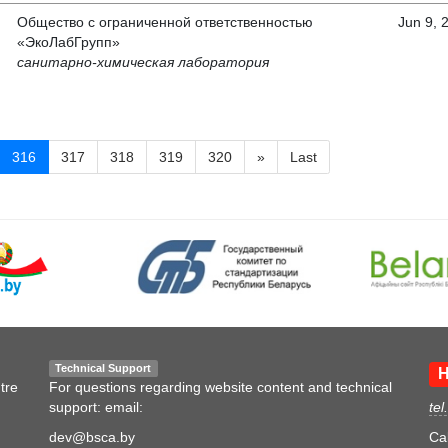
Общество с ограниченной ответственностью
Jun 9, 
«ЭкоЛабГрупп»
санитарно-химическая лаборатория
316
317
318
319
320
»
Last
Technical Support
H
tre
For questions regarding website content and technical
support: email:
tel
dev@bsca.by
Ca