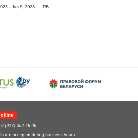
2023 - Jun 9, 2028
RB
otline
. 8 (017) 352 46 05
lls are accepted during business hours