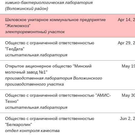
химико-бактериологическая лаборатория
(Воложинский район)
Шкловское унитарное коммунальное предприятие
Apr 14, 
"Жилкомхоз"
электроремонтный участок
Общество с ограниченной ответственностью
Apr 29, 
"ГеоДата"
испытательная лаборатория
Открытое акционерное общество "Минский
May 19
молочный завод №1"
производственная лаборатория Воложинского
производственного участка
Общество с ограниченной ответственностью "АМИС-
May 30
Техно"
испытательная лаборатория
Общество с ограниченной ответственностью
Jun 2, 
"Белкаролин"
отдел контроля качества