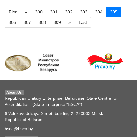
First
«
300
301
302
303
304
305
306
307
308
309
»
Last
About Us
Republican Unitary Enterprise "Belarusian State Centre for
Accreditation" (State Enterprise "BSCA")
6 Velozavodskaya Street, building 2, 220033 Minsk
Republic of Belarus.
bsca@bsca.by