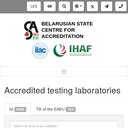
UIS
BELARUSIAN STATE
CENTRE FOR
ACCREDITATION
Accredited testing laboratories
All
TR of the EAEU
6466
364