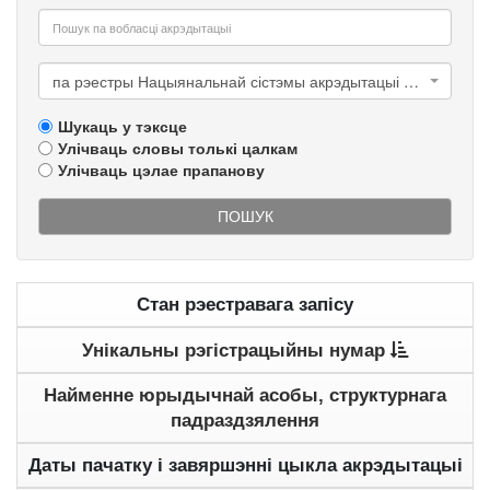
па рэестры Нацыянальнай сістэмы акрэдытацыі Рэспублікі Беларусь
Шукаць у тэксце
Улічваць словы толькі цалкам
Улічваць цэлае прапанову
ПОШУК
Стан рэестравага запісу
Унікальны рэгістрацыйны нумар
Найменне юрыдычнай асобы, структурнага
падраздзялення
Даты пачатку і завяршэнні цыкла акрэдытацыі