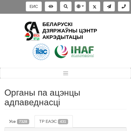
ЕИС
БЕЛАРУСКІ
ДЗЯРЖАЎНЫ ЦЭНТР
АКРЭДЫТАЦЫІ
Органы па ацэнцы
адпаведнасці
Усе
ТР ЕАЭС
7328
431