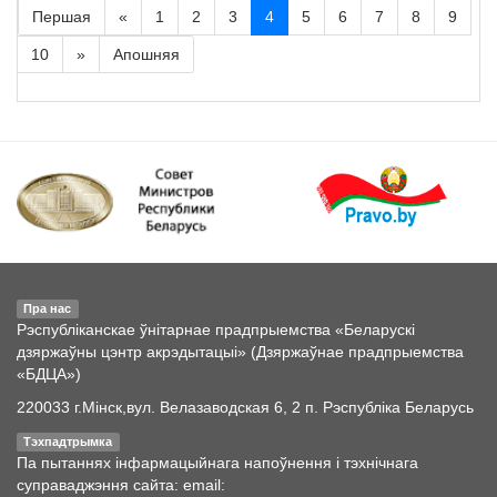
Першая
«
1
2
3
4
5
6
7
8
9
10
»
Апошняя
Пра нас
Рэспубліканскае ўнітарнае прадпрыемства «Беларускі
дзяржаўны цэнтр акрэдытацыі» (Дзяржаўнае прадпрыемства
«БДЦА»)
220033 г.Мінск,вул. Велазаводская 6, 2 п. Рэспубліка Беларусь
Тэхпадтрымка
Па пытаннях інфармацыйнага напоўнення і тэхнічнага
суправаджэння сайта: email: