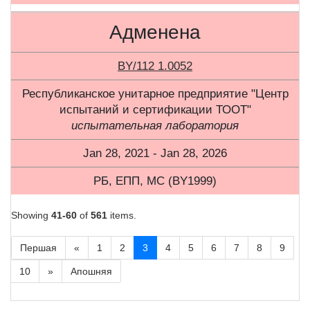
Адменена
BY/112 1.0052
Республиканское унитарное предприятие "Центр
испытаний и сертификации ТООТ"
испытательная лаборатория
Jan 28, 2021 - Jan 28, 2026
РБ, ЕПП, МС (BY1999)
Showing
41-60
of
561
items.
Першая
«
1
2
3
4
5
6
7
8
9
10
»
Апошняя