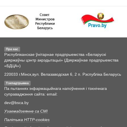
Пра нас
Рэспубліканскае ўнітарнае прадпрыемства «Беларускі
дзяржаўны цэнтр акрэдытацыі» (Дзяржаўнае прадпрыемства
«БДЦА»)
220033 г.Мінск,вул. Велазаводская 6, 2 п. Рэспубліка Беларусь
Тэхпадтрымка
Па пытаннях інфармацыйнага напоўнення і тэхнічнага
суправаджэння сайта: email:
dev@bsca.by
Узаемадзеянне са СМІ
Палітыка HTTP-cookies