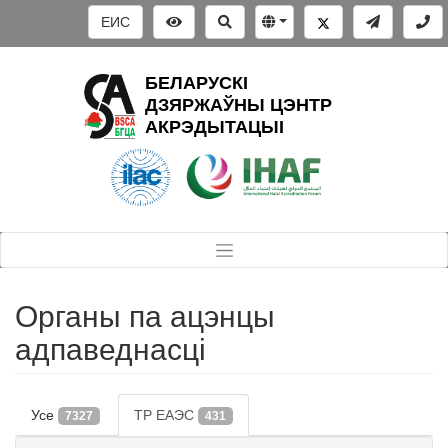
ЕИС
БЕЛАРУСКІ
ДЗЯРЖАЎНЫ ЦЭНТР
АКРЭДЫТАЦЫІ
Органы па ацэнцы
адпаведнасці
Усе
ТР ЕАЭС
7327
431