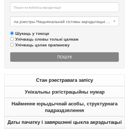
па рэестры Нацыянальнай сістэмы акрэдытацыі Рэспублікі Беларусь
Шукаць у тэксце
Улічваць словы толькі цалкам
Улічваць цэлае прапанову
ПОШУК
Стан рэестравага запісу
Унікальны рэгістрацыйны нумар
Найменне юрыдычнай асобы, структурнага
падраздзялення
Даты пачатку і завяршэнні цыкла акрэдытацыі