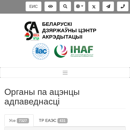
ЕИС
БЕЛАРУСКІ
ДЗЯРЖАЎНЫ ЦЭНТР
АКРЭДЫТАЦЫІ
Органы па ацэнцы
адпаведнасці
Усе
ТР ЕАЭС
7327
431