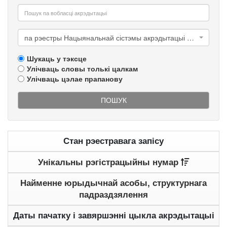
па рэестры Нацыянальнай сістэмы акрэдытацыі Рэспублікі Беларусь
Шукаць у тэксце
Улічваць словы толькі цалкам
Улічваць цэлае прапанову
ПОШУК
Стан рэестравага запісу
Унікальны рэгістрацыйны нумар
Найменне юрыдычнай асобы, структурнага
падраздзялення
Даты пачатку і завяршэнні цыкла акрэдытацыі