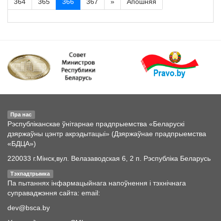
364
365
366
367
»
Апошняя
Пра нас
Рэспубліканскае ўнітарнае прадпрыемства «Беларускі
дзяржаўны цэнтр акрэдытацыі» (Дзяржаўнае прадпрыемства
«БДЦА»)
220033 г.Мінск,вул. Велазаводская 6, 2 п. Рэспубліка Беларусь
Тэхпадтрымка
Па пытаннях інфармацыйнага напоўнення і тэхнічнага
суправаджэння сайта: email:
dev@bsca.by