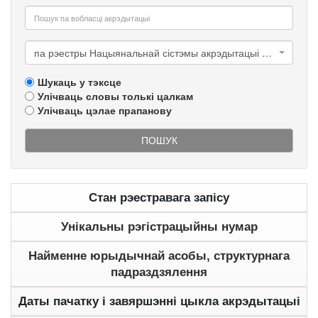
па рэестры Нацыянальнай сістэмы акрэдытацыі Рэспублікі Беларусь
Шукаць у тэксце
Улічваць словы толькі цалкам
Улічваць цэлае прапанову
ПОШУК
Стан рэестравага запісу
Унікальны рэгістрацыйны нумар
Найменне юрыдычнай асобы, структурнага
падраздзялення
Даты пачатку і завяршэнні цыкла акрэдытацыі