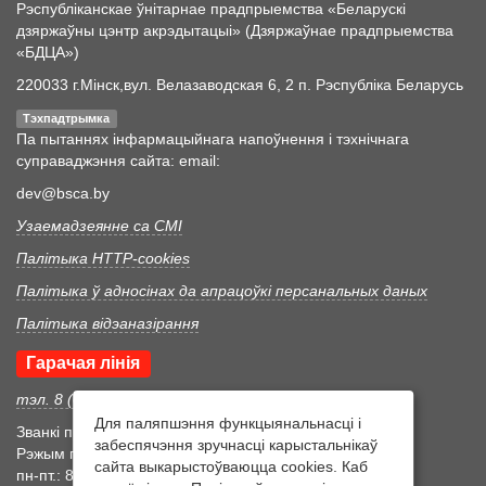
Рэспубліканскае ўнітарнае прадпрыемства «Беларускі
дзяржаўны цэнтр акрэдытацыі» (Дзяржаўнае прадпрыемства
«БДЦА»)
220033 г.Мінск,вул. Велазаводская 6, 2 п. Рэспубліка Беларусь
Тэхпадтрымка
Па пытаннях інфармацыйнага напоўнення і тэхнічнага
суправаджэння сайта: email:
dev@bsca.by
Узаемадзеянне са СМІ
Палітыка HTTP-cookies
Палітыка ў адносінах да апрацоўкі персанальных даных
Палітыка відэаназірання
Гарачая лінія
тэл. 8 (017) 352 46 05
Для паляпшэння функцыянальнасці і
Званкі прымаюцца ў працоўны час
забеспячэння зручнасці карыстальнікаў
Рэжым працоўнага часу
сайта выкарыстоўваюцца cookies. Каб
пн-пт.: 8:30-17:15