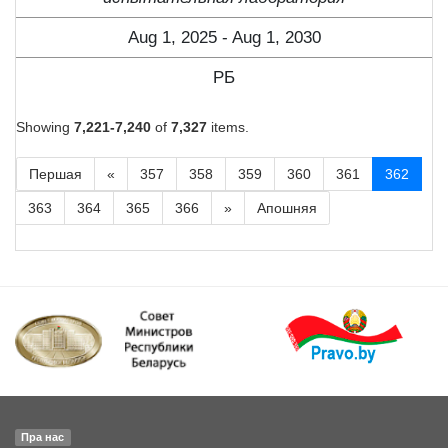
Aug 1, 2025 - Aug 1, 2030
РБ
Showing
7,221-7,240
of
7,327
items.
Першая
«
357
358
359
360
361
362
363
364
365
366
»
Апошняя
Пра нас