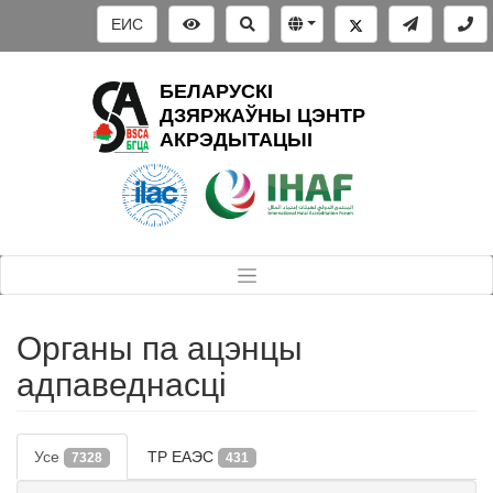
ЕИС
БЕЛАРУСКІ
ДЗЯРЖАЎНЫ ЦЭНТР
АКРЭДЫТАЦЫІ
Органы па ацэнцы
адпаведнасці
Усе
ТР ЕАЭС
7328
431