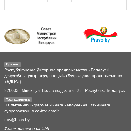
Пра нас
Рэспубліканскае ўнітарнае прадпрыемства «Беларускі
дзяржаўны цэнтр акрэдытацыі» (Дзяржаўнае прадпрыемства
«БДЦА»)
220033 г.Мінск,вул. Велазаводская 6, 2 п. Рэспубліка Беларусь
Тэхпадтрымка
Па пытаннях інфармацыйнага напоўнення і тэхнічнага
суправаджэння сайта: email:
dev@bsca.by
Узаемадзеянне са СМІ