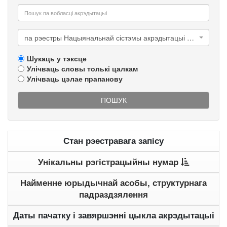
па рэестры Нацыянальнай сістэмы акрэдытацыі Рэспублікі Беларусь
Шукаць у тэксце
Улічваць словы толькі цалкам
Улічваць цэлае прапанову
ПОШУК
Стан рэестравага запісу
Унікальны рэгістрацыйны нумар
Найменне юрыдычнай асобы, структурнага
падраздзялення
Даты пачатку і завяршэнні цыкла акрэдытацыі