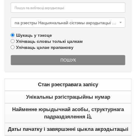
па рэестры Нацыянальнай сістэмы акрэдытацыі Рэспублікі Беларусь
Шукаць у тэксце
Улічваць словы толькі цалкам
Улічваць цэлае прапанову
ПОШУК
Стан рэестравага запісу
Унікальны рэгістрацыйны нумар
Найменне юрыдычнай асобы, структурнага
падраздзялення
Даты пачатку і завяршэнні цыкла акрэдытацыі