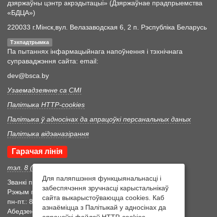
дзяржаўны цэнтр акрэдытацыі» (Дзяржаўнае прадпрыемства
«БДЦА»)
220033 г.Мінск,вул. Велазаводская 6, 2 п. Рэспубліка Беларусь
Тэхпадтрымка
Па пытаннях інфармацыйнага напоўнення і тэхнічнага
суправаджэння сайта: email:
dev@bsca.by
Узаемадзеянне са СМІ
Палітыка HTTP-cookies
Палітыка ў адносінах да апрацоўкі персанальных даных
Палітыка відэаназірання
Гарачая лінія
тэл. 8 (017) 352 46 05
Для паляпшэння функцыянальнасці і
Званкі прымаюцца ў працоўны час
забеспячэння зручнасці карыстальнікаў
Рэжым працоўнага часу
сайта выкарыстоўваюцца cookies. Каб
пн-пт.: 8:30-17:15
азнаёміцца з Палітыкай у адносінах да
Абедзенны перапынак 12:00-12:45