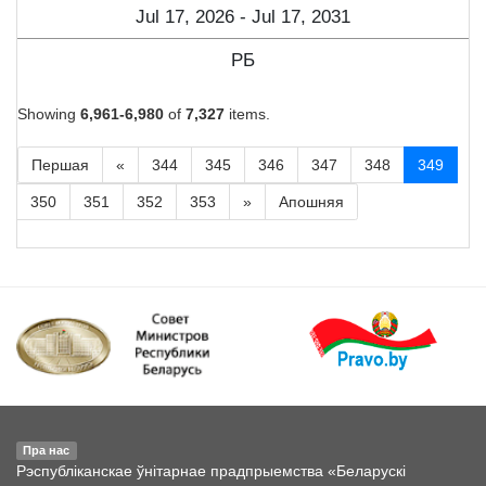
Jul 17, 2026 - Jul 17, 2031
РБ
Showing
6,961-6,980
of
7,327
items.
Першая
«
344
345
346
347
348
349
350
351
352
353
»
Апошняя
Пра нас
Рэспубліканскае ўнітарнае прадпрыемства «Беларускі