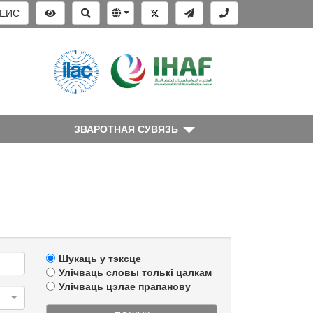
ЕИС
ЗВАРОТНАЯ СУВЯЗЬ
Шукаць у тэксце
Улічваць словы толькі цалкам
Улічваць цэлае прапанову