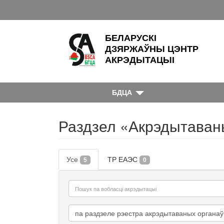
БЕЛАРУСКІ
ДЗЯРЖАЎНЫ ЦЭНТР
АКРЭДЫТАЦЫІ
БДЦА
Раздзел «Акрэдытаван
Усе
ТР ЕАЭС
5
0
па раздзеле рэестра акрэдытаваных органаў