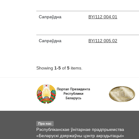
Сапраўдна
BY/112 004.01
Сапраўдна
BY/112 005.02
Showing
1-5
of
5
items.
Пра нас
Рэспубліканскае ўнітарнае прадпрыемства
«Беларускі дзяржаўны цэнтр акрэдытацыі»