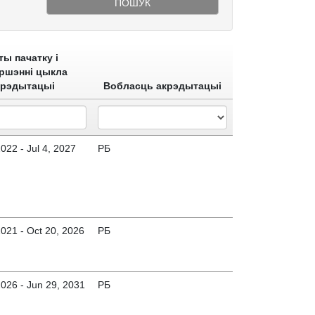
ПОШУК
ты пачатку і
ршэнні цыкла
крэдытацыі
Вобласць акрэдытацыі
2022 - Jul 4, 2027
РБ
2021 - Oct 20, 2026
РБ
2026 - Jun 29, 2031
РБ